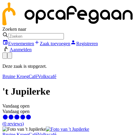
Zoeken naar
Evenementen
Zaak toevoegen
Registreren
Aanmelden
Deze zaak is stopgezet.
Bruine Kroeg
Café
Volkscafé
't Jupilerke
Vandaag open
Vandaag open
(
0
reviews
)
Bruine Kroeg
Café
Volkscafé