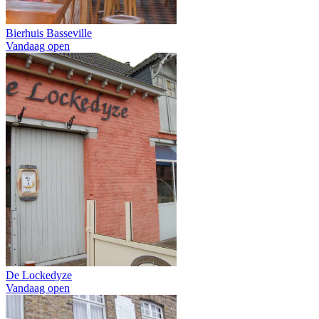
Bierhuis Basseville
Vandaag open
De Lockedyze
Vandaag open