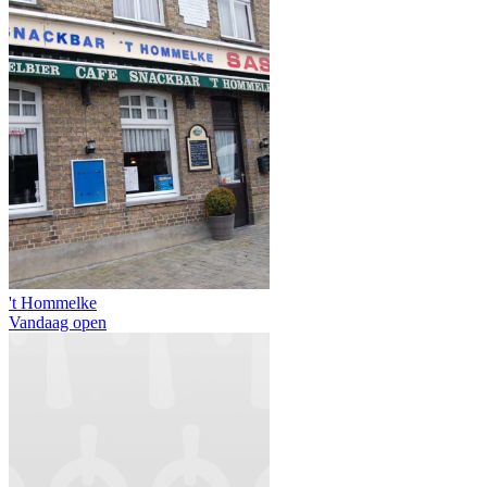
't Hommelke
Vandaag open