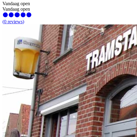
Vandaag open
Vandaag open
(
0
reviews
)