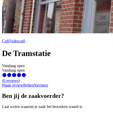
Café
Volkscafé
De Tramstatie
Vandaag open
Vandaag open
(
0
reviews
)
Plaats review
Bellen
Navigeer
Ben jij de zaakvoerder?
Laat weten waarom je zaak het bezoeken waard is.