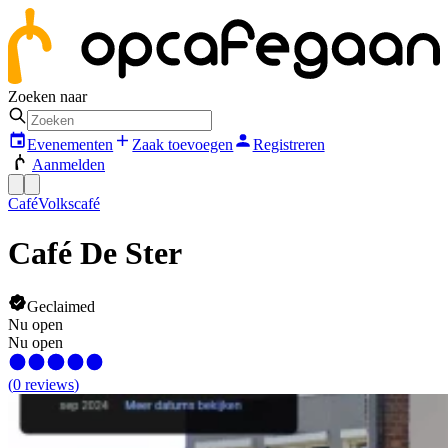
Zoeken naar
Evenementen
Zaak toevoegen
Registreren
Aanmelden
Café
Volkscafé
Café De Ster
Geclaimed
Nu open
Nu open
(
0
reviews
)