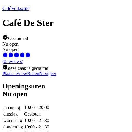
Café
Volkscafé
Café De Ster
Geclaimed
Nu open
Nu open
(
0
reviews
)
deze zaak is geclaimd
Plaats review
Bellen
Navigeer
Openingsuren
Nu open
maandag
10:00
-
20:00
dinsdag
Gesloten
woensdag
10:00
-
21:30
donderdag
10:00
-
21:30