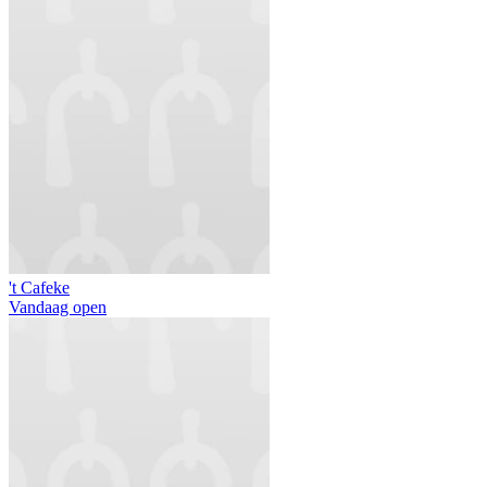
't Cafeke
Vandaag open