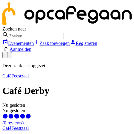
Zoeken naar
Evenementen
Zaak toevoegen
Registreren
Aanmelden
Deze zaak is stopgezet.
Café
Feestzaal
Café Derby
Nu gesloten
Nu gesloten
(
0
reviews
)
Café
Feestzaal