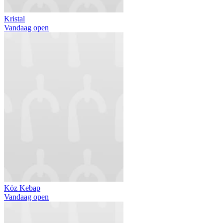
Kristal
Vandaag open
Köz Kebap
Vandaag open