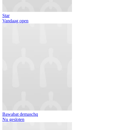
Star
Vandaag open
Bawabat demaschq
Nu gesloten