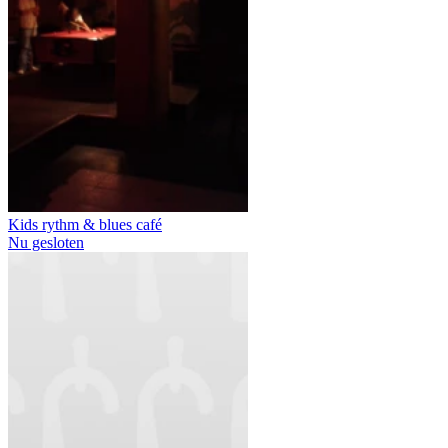
Kids rythm & blues café
Nu gesloten