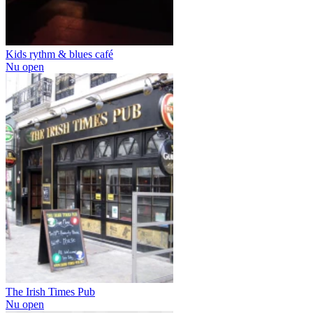
Kids rythm & blues café
Nu open
The Irish Times Pub
Nu open