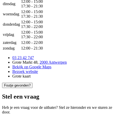
12:00
-
15:00
dinsdag
17:30
-
21:30
12:00
-
15:00
woensdag
17:30
-
21:30
12:00
-
15:00
donderdag
17:30
-
22:00
12:00
-
15:00
vrijdag
17:30
-
22:00
zaterdag
12:00
-
22:00
zondag
12:00
-
21:30
03 23 42 747
Grote Markt 48
,
2000 Antwerpen
Bekijk op Google Maps
Bezoek website
Grote kaart
Foutje gevonden?
Stel een vraag
Heb je een vraag voor de uitbater? Stel ze hieronder en we sturen ze
door.