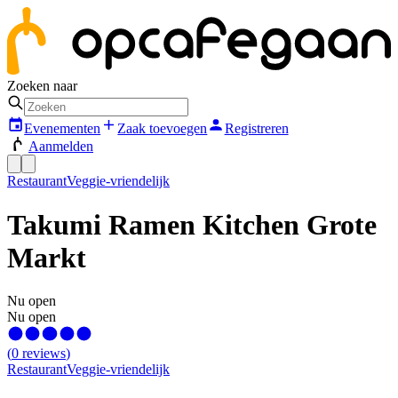
Zoeken naar
Evenementen
Zaak toevoegen
Registreren
Aanmelden
Restaurant
Veggie-vriendelijk
Takumi Ramen Kitchen Grote
Markt
Nu open
Nu open
(
0
reviews
)
Restaurant
Veggie-vriendelijk