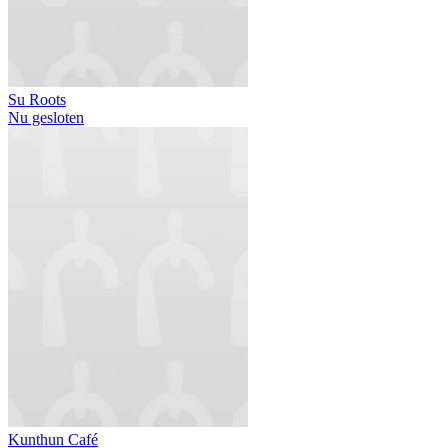
Su Roots
Nu gesloten
Kunthun Café