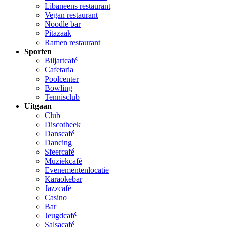
Libaneens restaurant
Vegan restaurant
Noodle bar
Pitazaak
Ramen restaurant
Sporten
Biljartcafé
Cafetaria
Poolcenter
Bowling
Tennisclub
Uitgaan
Club
Discotheek
Danscafé
Dancing
Sfeercafé
Muziekcafé
Evenementenlocatie
Karaokebar
Jazzcafé
Casino
Bar
Jeugdcafé
Salsacafé