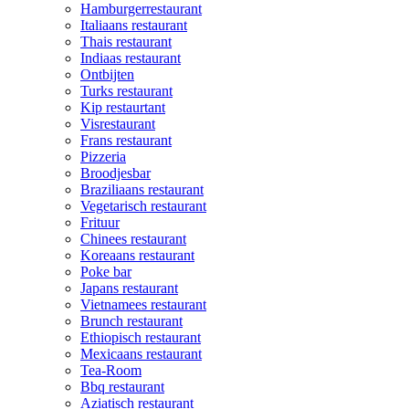
Hamburgerrestaurant
Italiaans restaurant
Thais restaurant
Indiaas restaurant
Ontbijten
Turks restaurant
Kip restaurtant
Visrestaurant
Frans restaurant
Pizzeria
Broodjesbar
Braziliaans restaurant
Vegetarisch restaurant
Frituur
Chinees restaurant
Koreaans restaurant
Poke bar
Japans restaurant
Vietnamees restaurant
Brunch restaurant
Ethiopisch restaurant
Mexicaans restaurant
Tea-Room
Bbq restaurant
Aziatisch restaurant