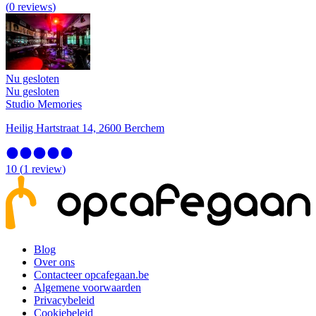
(
0
reviews
)
Nu gesloten
Nu gesloten
Studio Memories
Heilig Hartstraat 14, 2600 Berchem
10
(
1
review
)
Blog
Over ons
Contacteer opcafegaan.be
Algemene voorwaarden
Privacybeleid
Cookiebeleid