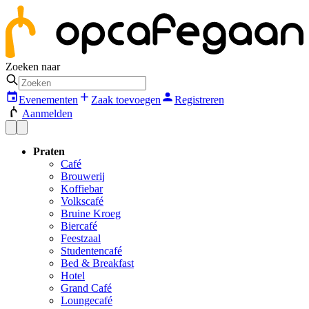
Zoeken naar
Evenementen
Zaak toevoegen
Registreren
Aanmelden
Praten
Café
Brouwerij
Koffiebar
Volkscafé
Bruine Kroeg
Biercafé
Feestzaal
Studentencafé
Bed & Breakfast
Hotel
Grand Café
Loungecafé