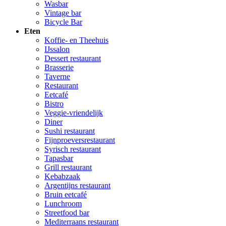
Wasbar
Vintage bar
Bicycle Bar
Eten
Koffie- en Theehuis
IJssalon
Dessert restaurant
Brasserie
Taverne
Restaurant
Eetcafé
Bistro
Veggie-vriendelijk
Diner
Sushi restaurant
Fijnproeversrestaurant
Syrisch restaurant
Tapasbar
Grill restaurant
Kebabzaak
Argentijns restaurant
Bruin eetcafé
Lunchroom
Streetfood bar
Mediterraans restaurant