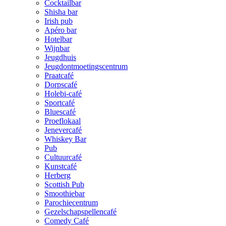
Cocktailbar
Shisha bar
Irish pub
Apéro bar
Hotelbar
Wijnbar
Jeugdhuis
Jeugdontmoetingscentrum
Praatcafé
Dorpscafé
Holebi-café
Sportcafé
Bluescafé
Proeflokaal
Jenevercafé
Whiskey Bar
Pub
Cultuurcafé
Kunstcafé
Herberg
Scottish Pub
Smoothiebar
Parochiecentrum
Gezelschapspellencafé
Comedy Café