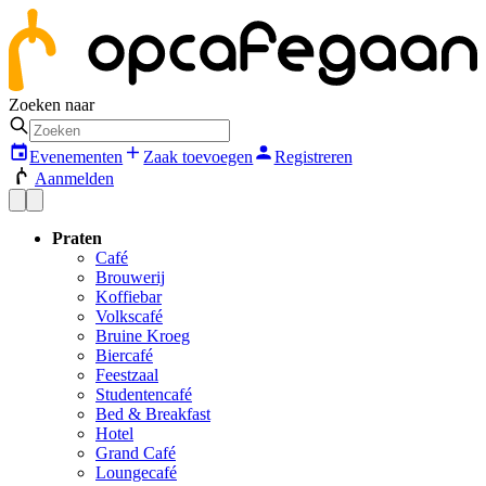
Zoeken naar
Evenementen
Zaak toevoegen
Registreren
Aanmelden
Praten
Café
Brouwerij
Koffiebar
Volkscafé
Bruine Kroeg
Biercafé
Feestzaal
Studentencafé
Bed & Breakfast
Hotel
Grand Café
Loungecafé