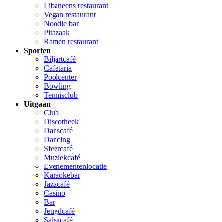
Libaneens restaurant
Vegan restaurant
Noodle bar
Pitazaak
Ramen restaurant
Sporten
Biljartcafé
Cafetaria
Poolcenter
Bowling
Tennisclub
Uitgaan
Club
Discotheek
Danscafé
Dancing
Sfeercafé
Muziekcafé
Evenementenlocatie
Karaokebar
Jazzcafé
Casino
Bar
Jeugdcafé
Salsacafé