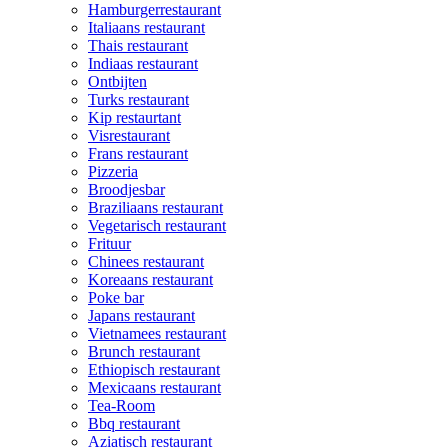
Hamburgerrestaurant
Italiaans restaurant
Thais restaurant
Indiaas restaurant
Ontbijten
Turks restaurant
Kip restaurtant
Visrestaurant
Frans restaurant
Pizzeria
Broodjesbar
Braziliaans restaurant
Vegetarisch restaurant
Frituur
Chinees restaurant
Koreaans restaurant
Poke bar
Japans restaurant
Vietnamees restaurant
Brunch restaurant
Ethiopisch restaurant
Mexicaans restaurant
Tea-Room
Bbq restaurant
Aziatisch restaurant