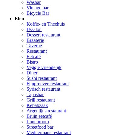
Wasbar
Vintage bar
Bicycle Bar
Eten
Koffie- en Theehuis
IJssalon
Dessert restaurant
Brasserie
Taverne
Restaurant
Eetcafé
Bistro
Veggie-vriendelijk
Diner
Sushi restaurant
Fijnproeversrestaurant
Syrisch restaurant
Tapasbar
Grill restaurant
Kebabzaak
Argentijns restaurant
Bruin eetcafé
Lunchroom
Streetfood bar
Mediterraans restaurant