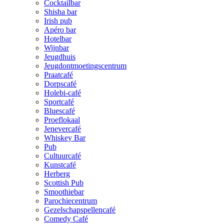
Cocktailbar
Shisha bar
Irish pub
Apéro bar
Hotelbar
Wijnbar
Jeugdhuis
Jeugdontmoetingscentrum
Praatcafé
Dorpscafé
Holebi-café
Sportcafé
Bluescafé
Proeflokaal
Jenevercafé
Whiskey Bar
Pub
Cultuurcafé
Kunstcafé
Herberg
Scottish Pub
Smoothiebar
Parochiecentrum
Gezelschapspellencafé
Comedy Café