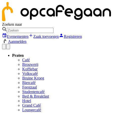
Zoeken naar
Evenementen
Zaak toevoegen
Registreren
Aanmelden
Praten
Café
Brouwerij
Koffiebar
Volkscafé
Bruine Kroeg
Biercafé
Feestzaal
Studentencafé
Bed & Breakfast
Hotel
Grand Café
Loungecafé