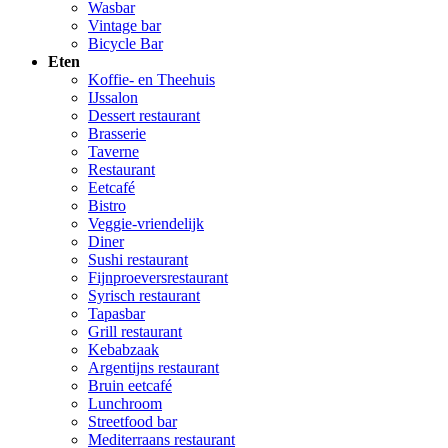
Wasbar
Vintage bar
Bicycle Bar
Eten
Koffie- en Theehuis
IJssalon
Dessert restaurant
Brasserie
Taverne
Restaurant
Eetcafé
Bistro
Veggie-vriendelijk
Diner
Sushi restaurant
Fijnproeversrestaurant
Syrisch restaurant
Tapasbar
Grill restaurant
Kebabzaak
Argentijns restaurant
Bruin eetcafé
Lunchroom
Streetfood bar
Mediterraans restaurant