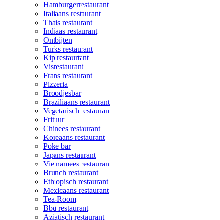
Hamburgerrestaurant
Italiaans restaurant
Thais restaurant
Indiaas restaurant
Ontbijten
Turks restaurant
Kip restaurtant
Visrestaurant
Frans restaurant
Pizzeria
Broodjesbar
Braziliaans restaurant
Vegetarisch restaurant
Frituur
Chinees restaurant
Koreaans restaurant
Poke bar
Japans restaurant
Vietnamees restaurant
Brunch restaurant
Ethiopisch restaurant
Mexicaans restaurant
Tea-Room
Bbq restaurant
Aziatisch restaurant