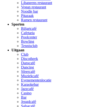
Libaneens restaurant
Vegan restaurant
Noodle bar
Pitazaak
Ramen restaurant
Sporten
Biljartcafé
Cafetaria
Poolcenter
Bowling
Tennisclub
Uitgaan
Club
Discotheek
Danscafé
Dancing
Sfeercafé
Muziekcafé
Evenementenlocatie
Karaokebar
Jazzcafé
Casino
Bar
Jeugdcafé
Salsacafé