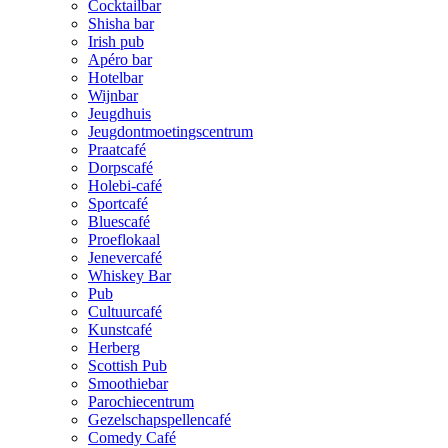
Cocktailbar
Shisha bar
Irish pub
Apéro bar
Hotelbar
Wijnbar
Jeugdhuis
Jeugdontmoetingscentrum
Praatcafé
Dorpscafé
Holebi-café
Sportcafé
Bluescafé
Proeflokaal
Jenevercafé
Whiskey Bar
Pub
Cultuurcafé
Kunstcafé
Herberg
Scottish Pub
Smoothiebar
Parochiecentrum
Gezelschapspellencafé
Comedy Café