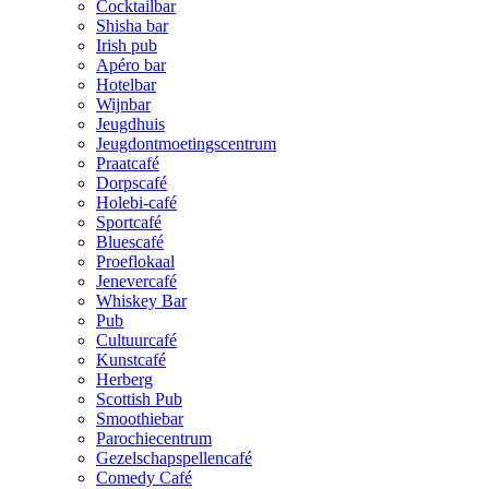
Cocktailbar
Shisha bar
Irish pub
Apéro bar
Hotelbar
Wijnbar
Jeugdhuis
Jeugdontmoetingscentrum
Praatcafé
Dorpscafé
Holebi-café
Sportcafé
Bluescafé
Proeflokaal
Jenevercafé
Whiskey Bar
Pub
Cultuurcafé
Kunstcafé
Herberg
Scottish Pub
Smoothiebar
Parochiecentrum
Gezelschapspellencafé
Comedy Café