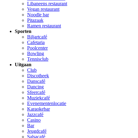
Libaneens restaurant
Vegan restaurant
Noodle bar
Pitazaak
Ramen restaurant
Sporten
Biljartcafé
Cafetaria
Poolcenter
Bowling
Tennisclub
Uitgaan
Club
Discotheek
Danscafé
Dancing
Sfeercafé
Muziekcafé
Evenementenlocatie
Karaokebar
Jazzcafé
Casino
Bar
Jeugdcafé
Salsacafé