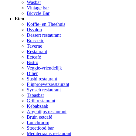
Wasbar
Vintage bar
Bicycle Bar
Eten
Koffie- en Theehuis
IJssalon
Dessert restaurant
Brasserie
Taverne
Restaurant
Eetcafé
Bistro
Veggie-vriendelijk
Diner
Sushi restaurant
Fijnproeversrestaurant
Syrisch restaurant
Tapasbar
Grill restaurant
Kebabzaak
Argentijns restaurant
Bruin eetcafé
Lunchroom
Streetfood bar
Mediterraans restaurant