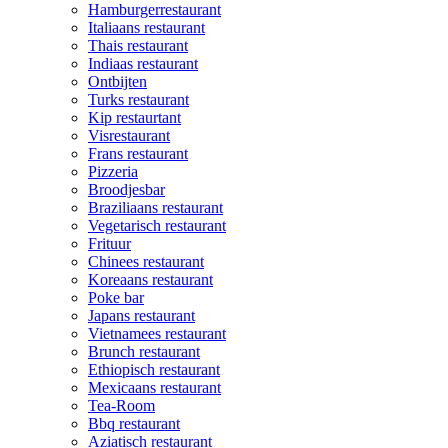
Hamburgerrestaurant
Italiaans restaurant
Thais restaurant
Indiaas restaurant
Ontbijten
Turks restaurant
Kip restaurtant
Visrestaurant
Frans restaurant
Pizzeria
Broodjesbar
Braziliaans restaurant
Vegetarisch restaurant
Frituur
Chinees restaurant
Koreaans restaurant
Poke bar
Japans restaurant
Vietnamees restaurant
Brunch restaurant
Ethiopisch restaurant
Mexicaans restaurant
Tea-Room
Bbq restaurant
Aziatisch restaurant