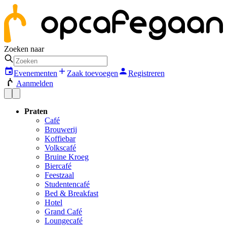
Zoeken naar
Evenementen
Zaak toevoegen
Registreren
Aanmelden
Praten
Café
Brouwerij
Koffiebar
Volkscafé
Bruine Kroeg
Biercafé
Feestzaal
Studentencafé
Bed & Breakfast
Hotel
Grand Café
Loungecafé