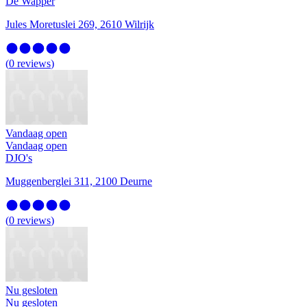
De Wapper
Jules Moretuslei 269, 2610 Wilrijk
(
0
reviews
)
Vandaag open
Vandaag open
DJO's
Muggenberglei 311, 2100 Deurne
(
0
reviews
)
Nu gesloten
Nu gesloten