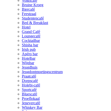
Volkscafé
Bruine Kroeg
Biercafé
Feestzaal
Studentencafé
Bed & Breakfast
Hotel
Grand Café
Loungecafé
Cocktailbar
Shisha bar
Irish pub
Apéro bar
Hotelbar
Wijnbar
Jeugdhuis
Jeugdontmoetingscentrum
Praatcafé
Dorpscafé
Holebi-café
Sportcafé
Bluescafé
Proeflokaal
Jenevercafé
Whiskey Bar