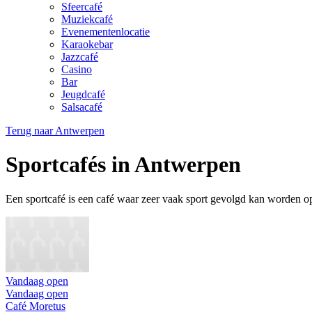
Sfeercafé
Muziekcafé
Evenementenlocatie
Karaokebar
Jazzcafé
Casino
Bar
Jeugdcafé
Salsacafé
Terug naar
Antwerpen
Sportcafés in Antwerpen
Een sportcafé is een café waar zeer vaak sport gevolgd kan worden op
Vandaag open
Vandaag open
Café Moretus