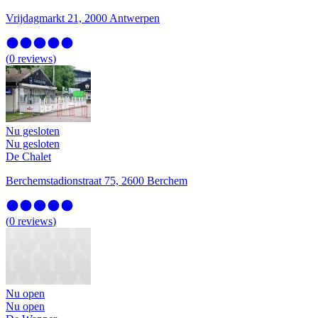
Vrijdagmarkt 21, 2000 Antwerpen
(
0
reviews
)
Nu gesloten
Nu gesloten
De Chalet
Berchemstadionstraat 75, 2600 Berchem
(
0
reviews
)
Nu open
Nu open