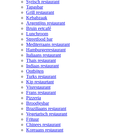
Syrisch restaurant
Tapasbar
Grill restaurant
Kebabzaak
Argentijns restaurant
Bruin eetcafé
Lunchroom
Streetfood bar
Mediterraans restaurant
Hamburgerrestaurant
Italiaans restaurant
Thais restaurant
Indiaas restaurant
Ontbijten
Turks restaurant
Kip restaurtant
Visrestaurant
Frans restaurant
Pizzeria
Broodjesbar
Braziliaans restaurant
Vegetarisch restaurant
Frituur
Chinees restaurant
Koreaans restaurant