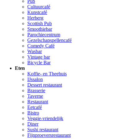
Pub
Cultuurcafé
Kunstcafé
Herberg
Scottish Pub
Smoothiebar
Parochiecentrum
Gezelschapspellencafé
Comedy Café
Wasbar
Vintage bar
Bicycle Bar
Eten
Koffie- en Theehuis
IJssalon
Dessert restaurant
Brasserie
Taverne
Restaurant
Eetcafé
Bistro
Veggie-vriendelijk
Diner
Sushi restaurant
Fijnproeversrestaurant