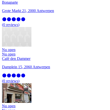
Bonaparte
Grote Markt 21, 2000 Antwerpen
(
0
reviews
)
Nu open
Nu open
Café den Dammer
Damplein 15, 2060 Antwerpen
(
0
reviews
)
Nu open