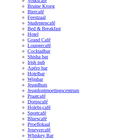
Volkscafé
Bruine Kroeg
Biercafé
Feestzaal
Studentencafé
Bed & Breakfast
Hotel
Grand Café
Loungecafé
Cocktailbar
Shisha bar
Irish pub
Apéro bar
Hotelbar
Wijnbar
Jeugdhuis
Jeugdontmoetingscentrum
Praatcafé
Dorpscafé
Holebi-café
Sportcafé
Bluescafé
Proeflokaal
Jenevercafé
Whiskey Bar