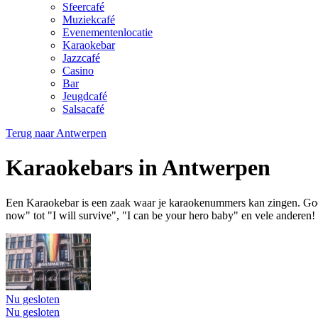
Sfeercafé
Muziekcafé
Evenementenlocatie
Karaokebar
Jazzcafé
Casino
Bar
Jeugdcafé
Salsacafé
Terug naar
Antwerpen
Karaokebars in Antwerpen
Een Karaokebar is een zaak waar je karaokenummers kan zingen. Gooi 
now" tot "I will survive", "I can be your hero baby" en vele anderen
Nu gesloten
Nu gesloten