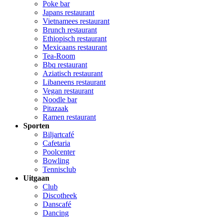
Poke bar
Japans restaurant
Vietnamees restaurant
Brunch restaurant
Ethiopisch restaurant
Mexicaans restaurant
Tea-Room
Bbq restaurant
Aziatisch restaurant
Libaneens restaurant
Vegan restaurant
Noodle bar
Pitazaak
Ramen restaurant
Sporten
Biljartcafé
Cafetaria
Poolcenter
Bowling
Tennisclub
Uitgaan
Club
Discotheek
Danscafé
Dancing