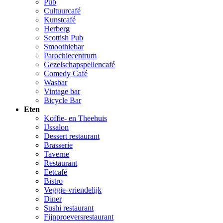
Pub
Cultuurcafé
Kunstcafé
Herberg
Scottish Pub
Smoothiebar
Parochiecentrum
Gezelschapspellencafé
Comedy Café
Wasbar
Vintage bar
Bicycle Bar
Eten
Koffie- en Theehuis
IJssalon
Dessert restaurant
Brasserie
Taverne
Restaurant
Eetcafé
Bistro
Veggie-vriendelijk
Diner
Sushi restaurant
Fijnproeversrestaurant