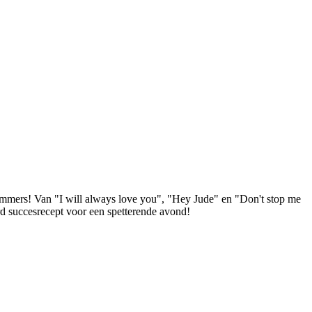
nummers! Van "I will always love you", "Hey Jude" en "Don't stop me
rd succesrecept voor een spetterende avond!