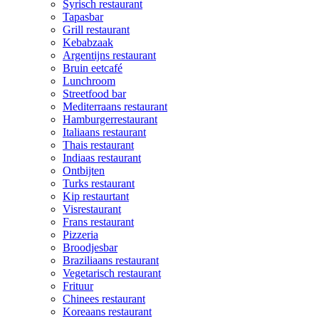
Syrisch restaurant
Tapasbar
Grill restaurant
Kebabzaak
Argentijns restaurant
Bruin eetcafé
Lunchroom
Streetfood bar
Mediterraans restaurant
Hamburgerrestaurant
Italiaans restaurant
Thais restaurant
Indiaas restaurant
Ontbijten
Turks restaurant
Kip restaurtant
Visrestaurant
Frans restaurant
Pizzeria
Broodjesbar
Braziliaans restaurant
Vegetarisch restaurant
Frituur
Chinees restaurant
Koreaans restaurant