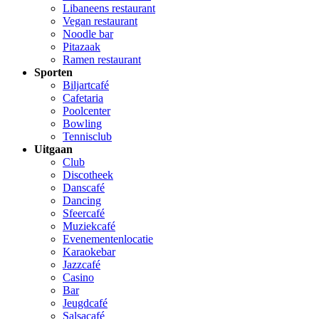
Libaneens restaurant
Vegan restaurant
Noodle bar
Pitazaak
Ramen restaurant
Sporten
Biljartcafé
Cafetaria
Poolcenter
Bowling
Tennisclub
Uitgaan
Club
Discotheek
Danscafé
Dancing
Sfeercafé
Muziekcafé
Evenementenlocatie
Karaokebar
Jazzcafé
Casino
Bar
Jeugdcafé
Salsacafé