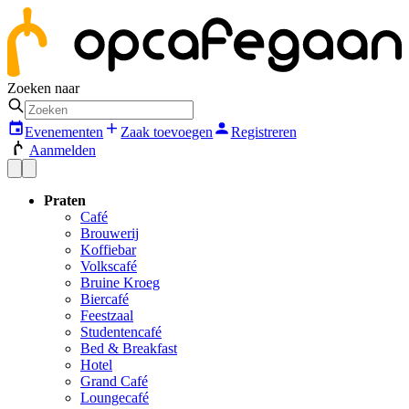
Zoeken naar
Evenementen
Zaak toevoegen
Registreren
Aanmelden
Praten
Café
Brouwerij
Koffiebar
Volkscafé
Bruine Kroeg
Biercafé
Feestzaal
Studentencafé
Bed & Breakfast
Hotel
Grand Café
Loungecafé