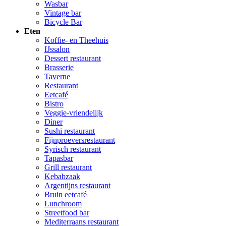
Wasbar
Vintage bar
Bicycle Bar
Eten
Koffie- en Theehuis
IJssalon
Dessert restaurant
Brasserie
Taverne
Restaurant
Eetcafé
Bistro
Veggie-vriendelijk
Diner
Sushi restaurant
Fijnproeversrestaurant
Syrisch restaurant
Tapasbar
Grill restaurant
Kebabzaak
Argentijns restaurant
Bruin eetcafé
Lunchroom
Streetfood bar
Mediterraans restaurant