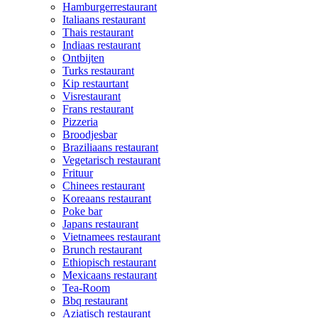
Hamburgerrestaurant
Italiaans restaurant
Thais restaurant
Indiaas restaurant
Ontbijten
Turks restaurant
Kip restaurtant
Visrestaurant
Frans restaurant
Pizzeria
Broodjesbar
Braziliaans restaurant
Vegetarisch restaurant
Frituur
Chinees restaurant
Koreaans restaurant
Poke bar
Japans restaurant
Vietnamees restaurant
Brunch restaurant
Ethiopisch restaurant
Mexicaans restaurant
Tea-Room
Bbq restaurant
Aziatisch restaurant