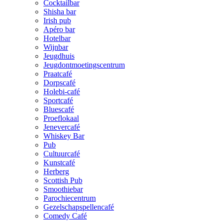
Cocktailbar
Shisha bar
Irish pub
Apéro bar
Hotelbar
Wijnbar
Jeugdhuis
Jeugdontmoetingscentrum
Praatcafé
Dorpscafé
Holebi-café
Sportcafé
Bluescafé
Proeflokaal
Jenevercafé
Whiskey Bar
Pub
Cultuurcafé
Kunstcafé
Herberg
Scottish Pub
Smoothiebar
Parochiecentrum
Gezelschapspellencafé
Comedy Café