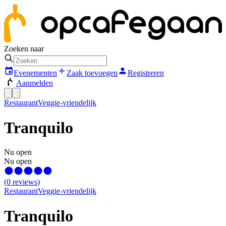
Zoeken naar
Evenementen
Zaak toevoegen
Registreren
Aanmelden
Restaurant
Veggie-vriendelijk
Tranquilo
Nu open
Nu open
(
0
reviews
)
Restaurant
Veggie-vriendelijk
Tranquilo