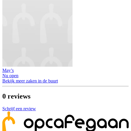
May’s
Nu open
Bekijk meer zaken in de buurt
0
reviews
Schrijf een review