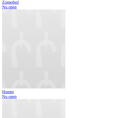
Zomerhof
Nu open
Humm
Nu open