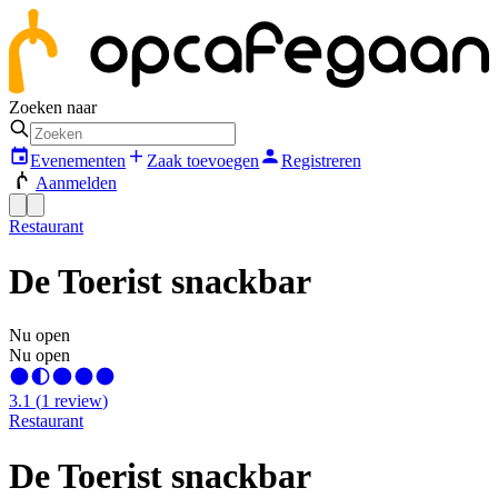
Zoeken naar
Evenementen
Zaak toevoegen
Registreren
Aanmelden
Restaurant
De Toerist snackbar
Nu open
Nu open
3.1
(
1
review
)
Restaurant
De Toerist snackbar