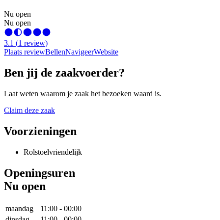
Nu open
Nu open
3.1
(
1
review
)
Plaats review
Bellen
Navigeer
Website
Ben jij de zaakvoerder?
Laat weten waarom je zaak het bezoeken waard is.
Claim deze zaak
Voorzieningen
Rolstoelvriendelijk
Openingsuren
Nu open
maandag
11:00
-
00:00
dinsdag
11:00
-
00:00