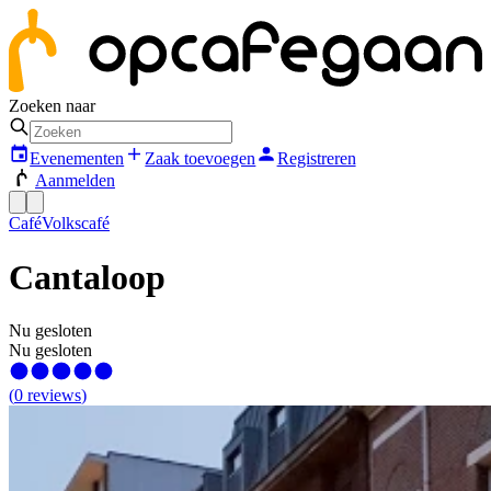
Zoeken naar
Evenementen
Zaak toevoegen
Registreren
Aanmelden
Café
Volkscafé
Cantaloop
Nu gesloten
Nu gesloten
(
0
reviews
)