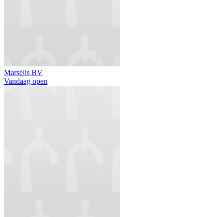
Marselis BV
Vandaag open