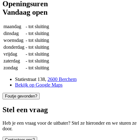
Openingsuren
Vandaag open
maandag
-
tot sluiting
dinsdag
-
tot sluiting
woensdag
-
tot sluiting
donderdag
-
tot sluiting
vrijdag
-
tot sluiting
zaterdag
-
tot sluiting
zondag
-
tot sluiting
Statiestraat 138
,
2600 Berchem
Bekijk op Google Maps
Foutje gevonden?
Stel een vraag
Heb je een vraag voor de uitbater? Stel ze hieronder en we sturen ze
door.
Contacteer ons?