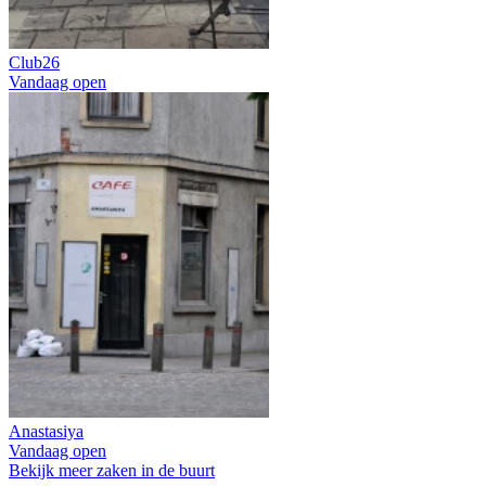
Club26
Vandaag open
Anastasiya
Vandaag open
Bekijk meer zaken in de buurt