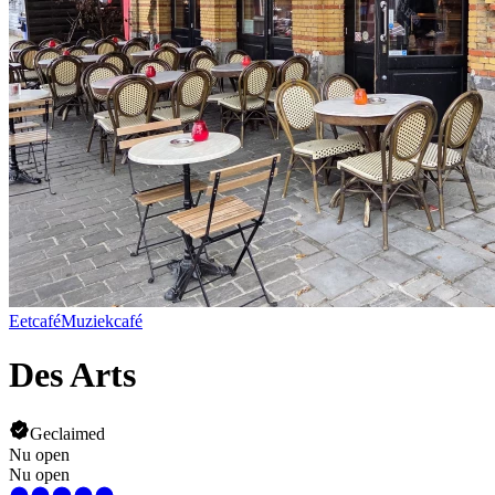
Eetcafé
Muziekcafé
Des Arts
Geclaimed
Nu open
Nu open