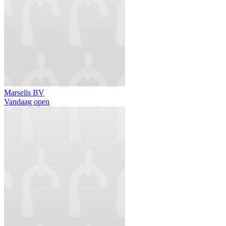
Marselis BV
Vandaag open