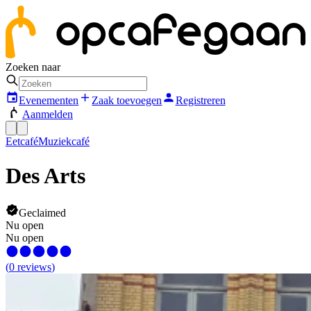
Zoeken naar
Evenementen
Zaak toevoegen
Registreren
Aanmelden
Eetcafé
Muziekcafé
Des Arts
Geclaimed
Nu open
Nu open
(
0
reviews
)