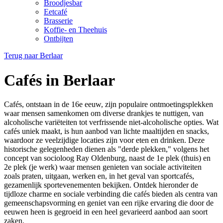
Broodjesbar
Eetcafé
Brasserie
Koffie- en Theehuis
Ontbijten
Terug naar
Berlaar
Cafés in Berlaar
Cafés, ontstaan in de 16e eeuw, zijn populaire ontmoetingsplekken
waar mensen samenkomen om diverse drankjes te nuttigen, van
alcoholische variëteiten tot verfrissende niet-alcoholische opties. Wat
cafés uniek maakt, is hun aanbod van lichte maaltijden en snacks,
waardoor ze veelzijdige locaties zijn voor eten en drinken. Deze
historische gelegenheden dienen als "derde plekken," volgens het
concept van socioloog Ray Oldenburg, naast de 1e plek (thuis) en
2e plek (je werk) waar mensen genieten van sociale activiteiten
zoals praten, uitgaan, werken en, in het geval van sportcafés,
gezamenlijk sportevenementen bekijken. Ontdek hieronder de
tijdloze charme en sociale verbinding die cafés bieden als centra van
gemeenschapsvorming en geniet van een rijke ervaring die door de
eeuwen heen is gegroeid in een heel gevarieerd aanbod aan soort
zaken.