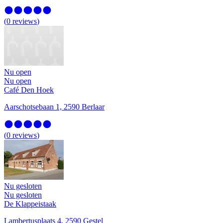
(
0
reviews
)
Nu open
Nu open
Café Den Hoek
Aarschotsebaan 1, 2590 Berlaar
(
0
reviews
)
Nu gesloten
Nu gesloten
De Klappeistaak
Lambertusplaats 4, 2590 Gestel