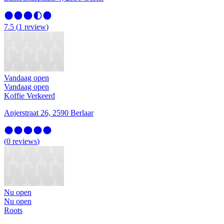
7.5
(
1
review
)
Vandaag open
Vandaag open
Koffie Verkeerd
Anjerstraat 26, 2590 Berlaar
(
0
reviews
)
Nu open
Nu open
Roots