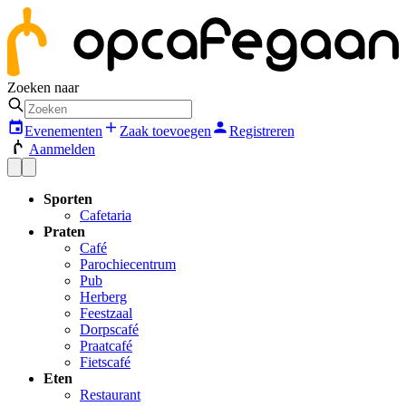
Zoeken naar
Evenementen
Zaak toevoegen
Registreren
Aanmelden
Sporten
Cafetaria
Praten
Café
Parochiecentrum
Pub
Herberg
Feestzaal
Dorpscafé
Praatcafé
Fietscafé
Eten
Restaurant