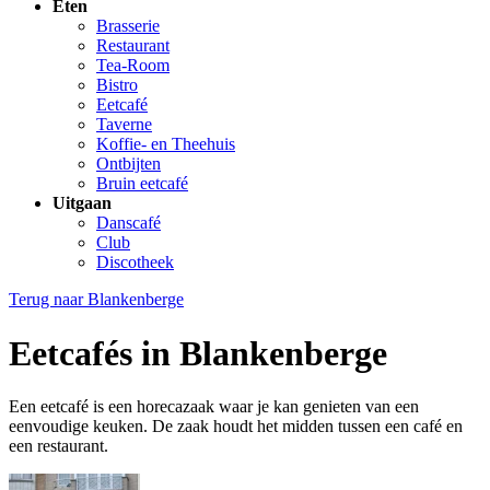
Eten
Brasserie
Restaurant
Tea-Room
Bistro
Eetcafé
Taverne
Koffie- en Theehuis
Ontbijten
Bruin eetcafé
Uitgaan
Danscafé
Club
Discotheek
Terug naar
Blankenberge
Eetcafés in Blankenberge
Een eetcafé is een horecazaak waar je kan genieten van een
eenvoudige keuken. De zaak houdt het midden tussen een café en
een restaurant.