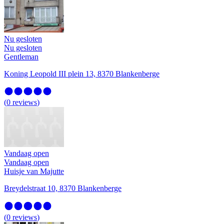
Nu gesloten
Nu gesloten
Gentleman
Koning Leopold III plein 13, 8370 Blankenberge
(
0
reviews
)
Vandaag open
Vandaag open
Huisje van Majutte
Breydelstraat 10, 8370 Blankenberge
(
0
reviews
)