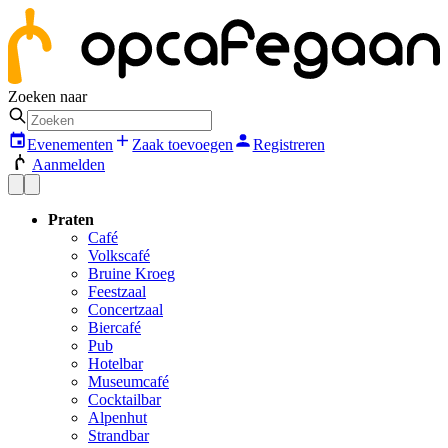
Zoeken naar
Evenementen
Zaak toevoegen
Registreren
Aanmelden
Praten
Café
Volkscafé
Bruine Kroeg
Feestzaal
Concertzaal
Biercafé
Pub
Hotelbar
Museumcafé
Cocktailbar
Alpenhut
Strandbar