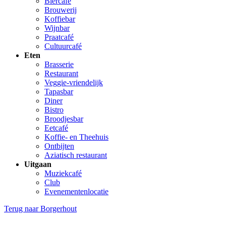
Biercafé
Brouwerij
Koffiebar
Wijnbar
Praatcafé
Cultuurcafé
Eten
Brasserie
Restaurant
Veggie-vriendelijk
Tapasbar
Diner
Bistro
Broodjesbar
Eetcafé
Koffie- en Theehuis
Ontbijten
Aziatisch restaurant
Uitgaan
Muziekcafé
Club
Evenementenlocatie
Terug naar
Borgerhout