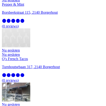
Nu gesloten
Pepper & Mint
Borsbeekstraat 115, 2140 Borgerhout
(
0
reviews
)
Nu gesloten
Nu gesloten
Q's French Tacos
Turnhoutsebaan 317, 2140 Borgerhout
(
0
reviews
)
Nu gesloten