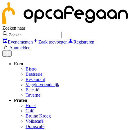
Zoeken naar
Evenementen
Zaak toevoegen
Registreren
Aanmelden
Eten
Bistro
Brasserie
Restaurant
Veggie-vriendelijk
Eetcafé
Taverne
Praten
Hotel
Café
Bruine Kroeg
Volkscafé
Dorpscafé