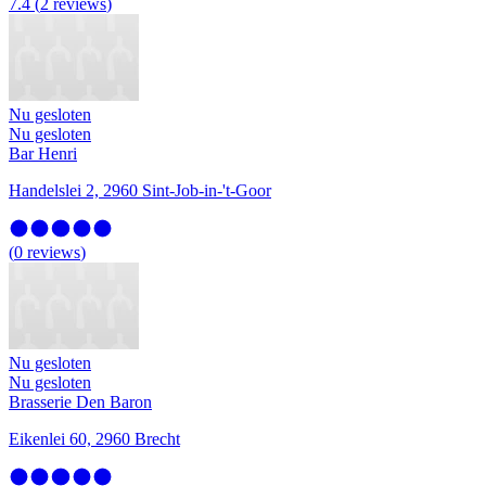
7.4
(
2
reviews
)
Nu gesloten
Nu gesloten
Bar Henri
Handelslei 2, 2960 Sint-Job-in-'t-Goor
(
0
reviews
)
Nu gesloten
Nu gesloten
Brasserie Den Baron
Eikenlei 60, 2960 Brecht