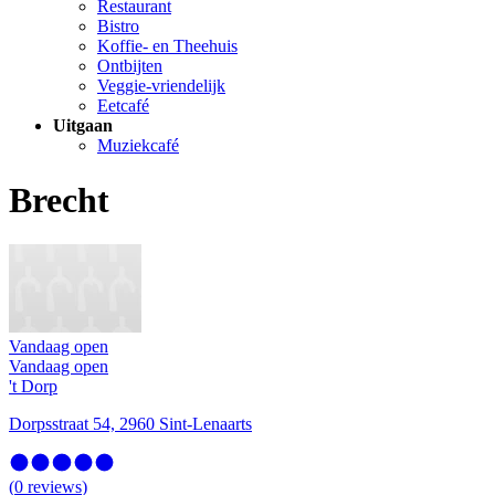
Restaurant
Bistro
Koffie- en Theehuis
Ontbijten
Veggie-vriendelijk
Eetcafé
Uitgaan
Muziekcafé
Brecht
Vandaag open
Vandaag open
't Dorp
Dorpsstraat 54, 2960 Sint-Lenaarts
(
0
reviews
)