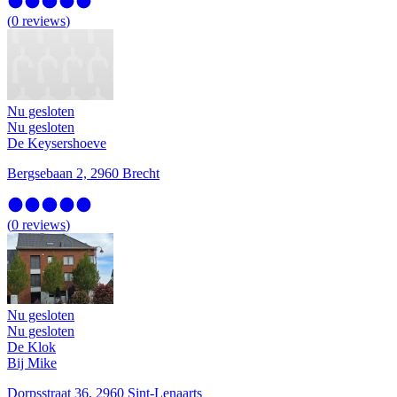
(
0
reviews
)
Nu gesloten
Nu gesloten
De Keysershoeve
Bergsebaan 2, 2960 Brecht
(
0
reviews
)
Nu gesloten
Nu gesloten
De Klok
Bij Mike
Dorpsstraat 36, 2960 Sint-Lenaarts