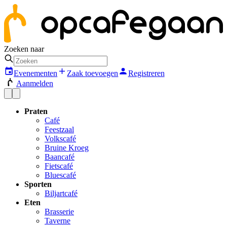
Zoeken naar
Evenementen
Zaak toevoegen
Registreren
Aanmelden
Praten
Café
Feestzaal
Volkscafé
Bruine Kroeg
Baancafé
Fietscafé
Bluescafé
Sporten
Biljartcafé
Eten
Brasserie
Taverne