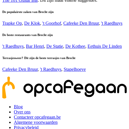
The 101 Guitar Bar
. Dit zijn maar enkele suggesties.
De populairste zaken van Brecht zijn
Trapke Op
,
De Klok
,
't Goorhof
,
Cafeeke Den Bruur
,
't Raedhuys
De beste restaurants van Brecht zijn
't Raedhuys
,
Bar Henri
,
De Statie
,
De Kothee
,
Eethuis De Linden
Terrasjesweer? Dit zijn de beste terrasjes van Brecht
Cafeeke Den Bruur
,
't Raedhuys
,
Stapelhoeve
Blog
Over ons
Contacteer opcafegaan.be
Algemene voorwaarden
Privacybeleid