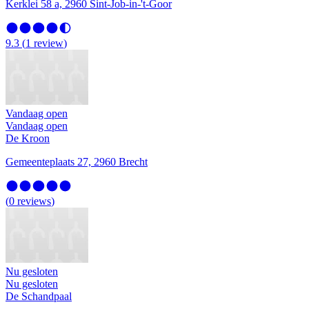
Kerklei 58 a, 2960 Sint-Job-in-'t-Goor
9.3
(
1
review
)
Vandaag open
Vandaag open
De Kroon
Gemeenteplaats 27, 2960 Brecht
(
0
reviews
)
Nu gesloten
Nu gesloten
De Schandpaal