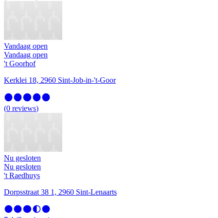
Vandaag open
Vandaag open
't Goorhof
Kerklei 18, 2960 Sint-Job-in-'t-Goor
(
0
reviews
)
Nu gesloten
Nu gesloten
't Raedhuys
Dorpsstraat 38 1, 2960 Sint-Lenaarts