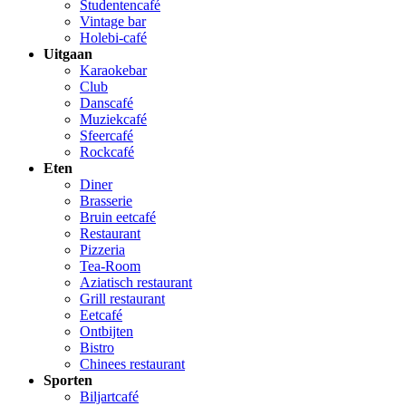
Studentencafé
Vintage bar
Holebi-café
Uitgaan
Karaokebar
Club
Danscafé
Muziekcafé
Sfeercafé
Rockcafé
Eten
Diner
Brasserie
Bruin eetcafé
Restaurant
Pizzeria
Tea-Room
Aziatisch restaurant
Grill restaurant
Eetcafé
Ontbijten
Bistro
Chinees restaurant
Sporten
Biljartcafé