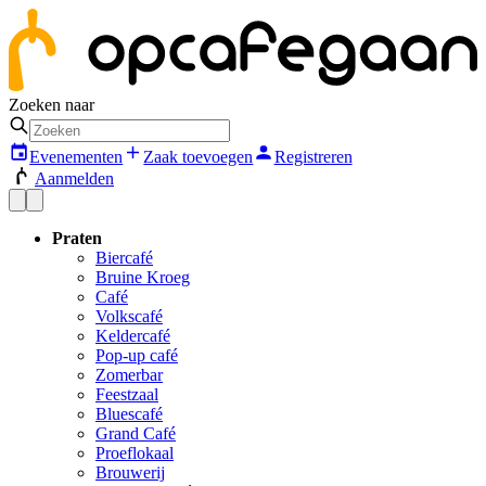
Zoeken naar
Evenementen
Zaak toevoegen
Registreren
Aanmelden
Praten
Biercafé
Bruine Kroeg
Café
Volkscafé
Keldercafé
Pop-up café
Zomerbar
Feestzaal
Bluescafé
Grand Café
Proeflokaal
Brouwerij