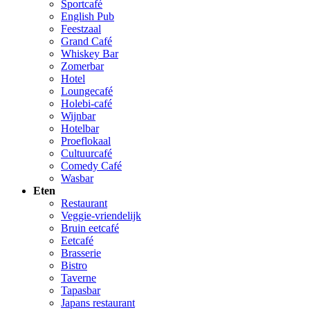
Sportcafé
English Pub
Feestzaal
Grand Café
Whiskey Bar
Zomerbar
Hotel
Loungecafé
Holebi-café
Wijnbar
Hotelbar
Proeflokaal
Cultuurcafé
Comedy Café
Wasbar
Eten
Restaurant
Veggie-vriendelijk
Bruin eetcafé
Eetcafé
Brasserie
Bistro
Taverne
Tapasbar
Japans restaurant