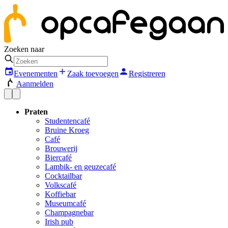
Zoeken naar
Evenementen
Zaak toevoegen
Registreren
Aanmelden
Praten
Studentencafé
Bruine Kroeg
Café
Brouwerij
Biercafé
Lambik- en geuzecafé
Cocktailbar
Volkscafé
Koffiebar
Museumcafé
Champagnebar
Irish pub