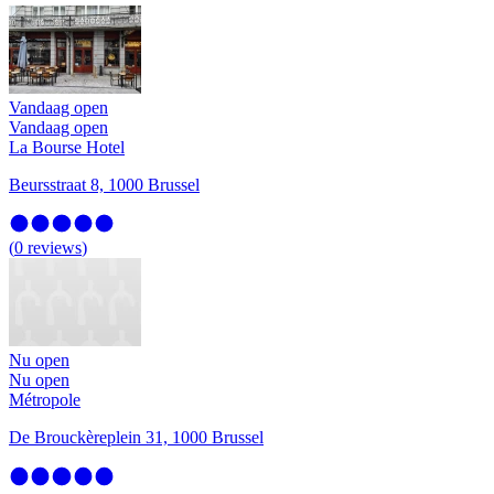
Vandaag open
Vandaag open
La Bourse Hotel
Beursstraat 8, 1000 Brussel
(
0
reviews
)
Nu open
Nu open
Métropole
De Brouckèreplein 31, 1000 Brussel