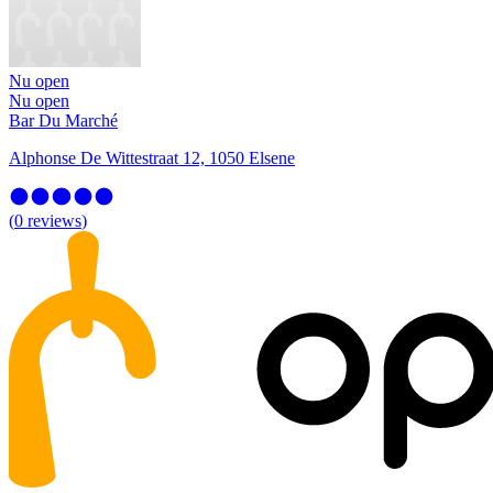
Nu open
Nu open
Bar Du Marché
Alphonse De Wittestraat 12, 1050 Elsene
(
0
reviews
)