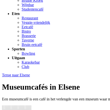
Bruine Kroeg
Wijnbar
Studentencafé
Eten
Restaurant
Veggie-vriendelijk
Eetcafé
Bistro
Brasserie
Taverne
Bruin eetcafé
Sporten
Bowling
Uitgaan
Karaokebar
Club
Terug naar
Elsene
Museumcafés in Elsene
Een museumcafé is een café in het verlengde van een museum waar m