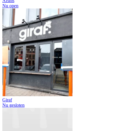
Afsnis
Nu open
Giraf
Nu gesloten