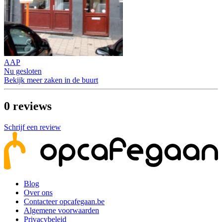
AAP
Nu gesloten
Bekijk meer zaken in de buurt
0
reviews
Schrijf een review
Blog
Over ons
Contacteer opcafegaan.be
Algemene voorwaarden
Privacybeleid