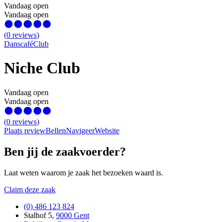
Vandaag open
Vandaag open
(
0
reviews
)
Danscafé
Club
Niche Club
Vandaag open
Vandaag open
(
0
reviews
)
Plaats review
Bellen
Navigeer
Website
Ben jij de zaakvoerder?
Laat weten waarom je zaak het bezoeken waard is.
Claim deze zaak
(0) 486 123 824
Stalhof 5
,
9000 Gent