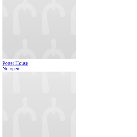
Porter House
Nu open