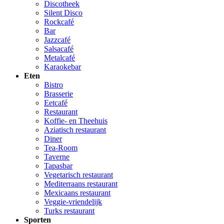
Discotheek
Silent Disco
Rockcafé
Bar
Jazzcafé
Salsacafé
Metalcafé
Karaokebar
Eten
Bistro
Brasserie
Eetcafé
Restaurant
Koffie- en Theehuis
Aziatisch restaurant
Diner
Tea-Room
Taverne
Tapasbar
Vegetarisch restaurant
Mediterraans restaurant
Mexicaans restaurant
Veggie-vriendelijk
Turks restaurant
Sporten