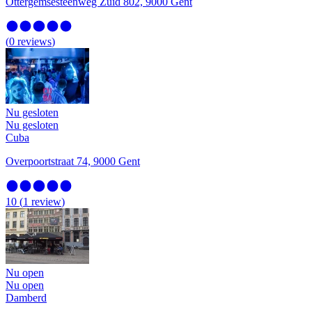
Ottergemsesteenweg Zuid 802, 9000 Gent
(
0
reviews
)
Nu gesloten
Nu gesloten
Cuba
Overpoortstraat 74, 9000 Gent
10
(
1
review
)
Nu open
Nu open
Damberd