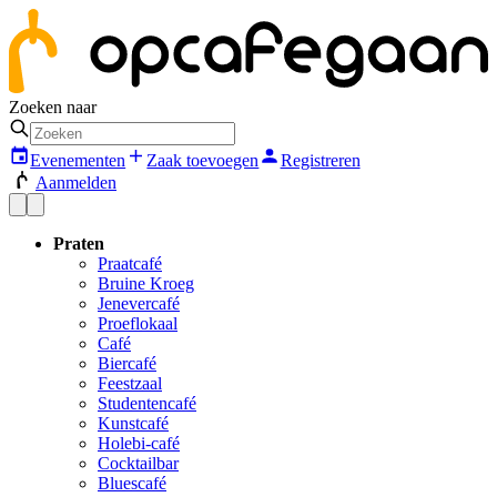
Zoeken naar
Evenementen
Zaak toevoegen
Registreren
Aanmelden
Praten
Praatcafé
Bruine Kroeg
Jenevercafé
Proeflokaal
Café
Biercafé
Feestzaal
Studentencafé
Kunstcafé
Holebi-café
Cocktailbar
Bluescafé