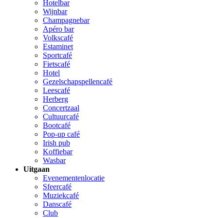
Hotelbar
Wijnbar
Champagnebar
Apéro bar
Volkscafé
Estaminet
Sportcafé
Fietscafé
Hotel
Gezelschapspellencafé
Leescafé
Herberg
Concertzaal
Cultuurcafé
Bootcafé
Pop-up café
Irish pub
Koffiebar
Wasbar
Uitgaan
Evenementenlocatie
Sfeercafé
Muziekcafé
Danscafé
Club