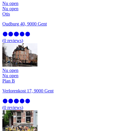
Nu open
Nu open
Otis
Oudburg 40, 9000 Gent
(
0
reviews
)
Nu open
Nu open
Plan B
Verlorenkost 17, 9000 Gent
(
0
reviews
)