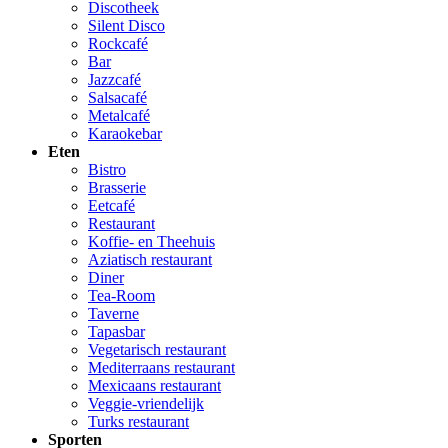
Discotheek
Silent Disco
Rockcafé
Bar
Jazzcafé
Salsacafé
Metalcafé
Karaokebar
Eten
Bistro
Brasserie
Eetcafé
Restaurant
Koffie- en Theehuis
Aziatisch restaurant
Diner
Tea-Room
Taverne
Tapasbar
Vegetarisch restaurant
Mediterraans restaurant
Mexicaans restaurant
Veggie-vriendelijk
Turks restaurant
Sporten