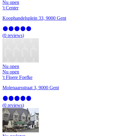
Nu open
't Center
Koophandelsplein 33, 9000 Gent
(
0
reviews
)
Nu open
Nu open
't Floere Foefke
Molenaarsstraat 3, 9000 Gent
(
0
reviews
)