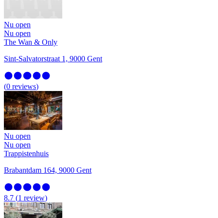
Nu open
Nu open
The Wan & Only
Sint-Salvatorstraat 1, 9000 Gent
(
0
reviews
)
Nu open
Nu open
Trappistenhuis
Brabantdam 164, 9000 Gent
8.7
(
1
review
)