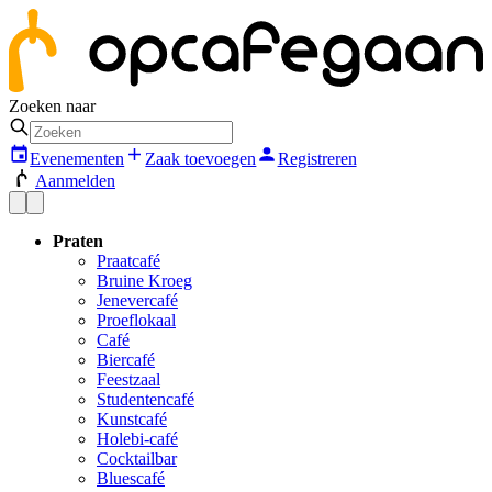
Zoeken naar
Evenementen
Zaak toevoegen
Registreren
Aanmelden
Praten
Praatcafé
Bruine Kroeg
Jenevercafé
Proeflokaal
Café
Biercafé
Feestzaal
Studentencafé
Kunstcafé
Holebi-café
Cocktailbar
Bluescafé