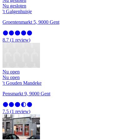
Nu gesloten
Nu gesloten
't Galgenhuisje
Groentenmarkt 5, 9000 Gent
8.7
(
1
review
)
Nu open
Nu open
't Gouden Mandeke
Pensmarkt 9, 9000 Gent
7.5
(
1
review
)