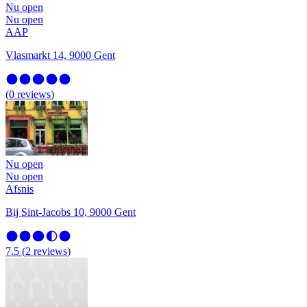
Nu open
Nu open
AAP
Vlasmarkt 14, 9000 Gent
(
0
reviews
)
Nu open
Nu open
Afsnis
Bij Sint-Jacobs 10, 9000 Gent
7.5
(
2
reviews
)