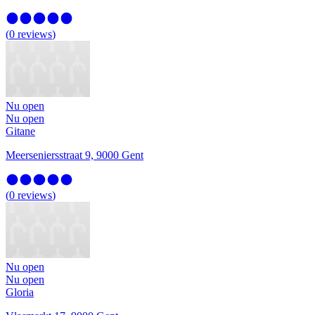
(
0
reviews
)
Nu open
Nu open
Gitane
Meerseniersstraat 9, 9000 Gent
(
0
reviews
)
Nu open
Nu open
Gloria