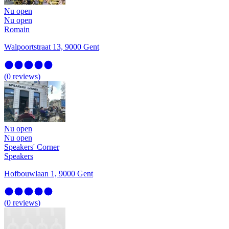
Nu open
Nu open
Romain
Walpoortstraat 13, 9000 Gent
(
0
reviews
)
Nu open
Nu open
Speakers' Corner
Speakers
Hofbouwlaan 1, 9000 Gent
(
0
reviews
)