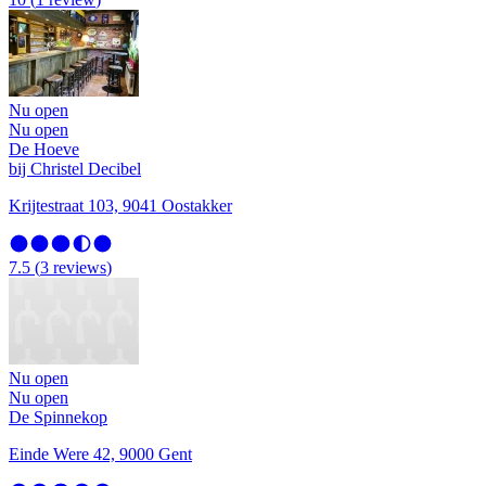
Nu open
Nu open
De Hoeve
bij Christel Decibel
Krijtestraat 103, 9041 Oostakker
7.5
(
3
reviews
)
Nu open
Nu open
De Spinnekop
Einde Were 42, 9000 Gent