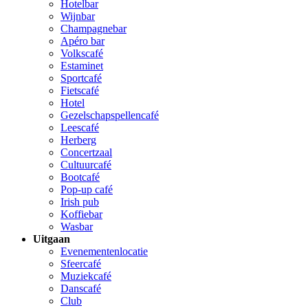
Hotelbar
Wijnbar
Champagnebar
Apéro bar
Volkscafé
Estaminet
Sportcafé
Fietscafé
Hotel
Gezelschapspellencafé
Leescafé
Herberg
Concertzaal
Cultuurcafé
Bootcafé
Pop-up café
Irish pub
Koffiebar
Wasbar
Uitgaan
Evenementenlocatie
Sfeercafé
Muziekcafé
Danscafé
Club