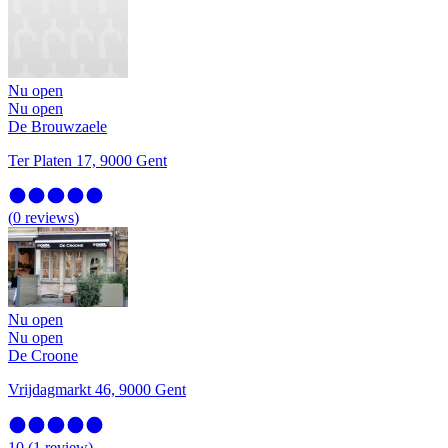
Nu open
Nu open
De Brouwzaele
Ter Platen 17, 9000 Gent
(
0
reviews
)
Nu open
Nu open
De Croone
Vrijdagmarkt 46, 9000 Gent
10
(
1
review
)