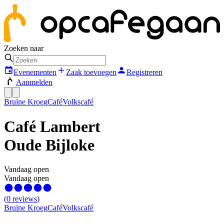
Zoeken naar
Evenementen
Zaak toevoegen
Registreren
Aanmelden
Bruine Kroeg
Café
Volkscafé
Café Lambert
Oude Bijloke
Vandaag open
Vandaag open
(
0
reviews
)
Bruine Kroeg
Café
Volkscafé