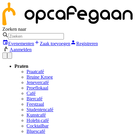
Zoeken naar
Evenementen
Zaak toevoegen
Registreren
Aanmelden
Praten
Praatcafé
Bruine Kroeg
Jenevercafé
Proeflokaal
Café
Biercafé
Feestzaal
Studentencafé
Kunstcafé
Holebi-café
Cocktailbar
Bluescafé