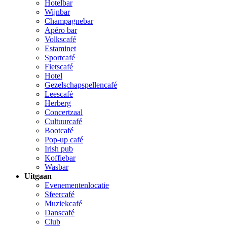
Hotelbar
Wijnbar
Champagnebar
Apéro bar
Volkscafé
Estaminet
Sportcafé
Fietscafé
Hotel
Gezelschapspellencafé
Leescafé
Herberg
Concertzaal
Cultuurcafé
Bootcafé
Pop-up café
Irish pub
Koffiebar
Wasbar
Uitgaan
Evenementenlocatie
Sfeercafé
Muziekcafé
Danscafé
Club