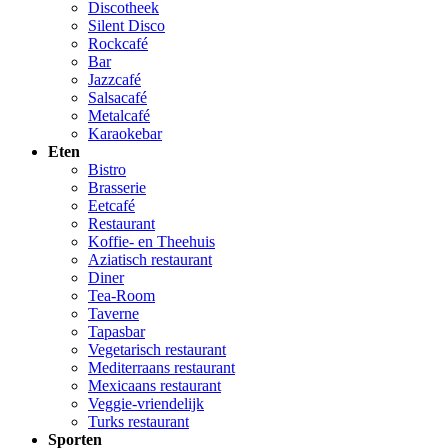
Discotheek
Silent Disco
Rockcafé
Bar
Jazzcafé
Salsacafé
Metalcafé
Karaokebar
Eten
Bistro
Brasserie
Eetcafé
Restaurant
Koffie- en Theehuis
Aziatisch restaurant
Diner
Tea-Room
Taverne
Tapasbar
Vegetarisch restaurant
Mediterraans restaurant
Mexicaans restaurant
Veggie-vriendelijk
Turks restaurant
Sporten