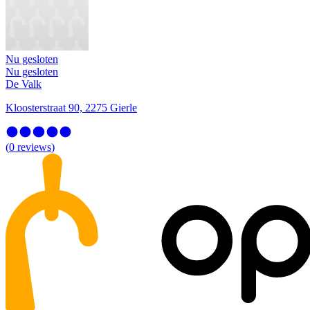
Nu gesloten
Nu gesloten
De Valk
Kloosterstraat 90, 2275 Gierle
(
0
reviews
)