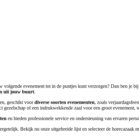
uw volgende evenement tot in de puntjes kunt verzorgen? Dan ben je bij o
n uit jouw buurt
.
den, geschikt voor
diverse soorten evenementen
, zoals verjaardagsfees
lect gezelschap of een indrukwekkende zaal voor een groot evenement, w
iten
en bieden professionele service en ondersteuning van ervaren pers
etelijk. Bekijk nu onze uitgebreide lijst en selecteer de horecazaak me