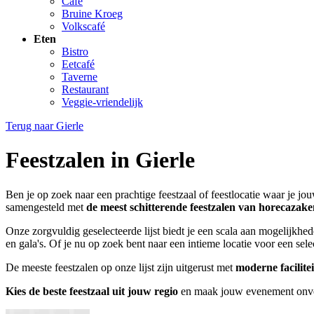
Café
Bruine Kroeg
Volkscafé
Eten
Bistro
Eetcafé
Taverne
Restaurant
Veggie-vriendelijk
Terug naar
Gierle
Feestzalen in Gierle
Ben je op zoek naar een prachtige feestzaal of feestlocatie waar je jo
samengesteld met
de meest schitterende feestzalen van horecazake
Onze zorgvuldig geselecteerde lijst biedt je een scala aan mogelijkhe
en gala's. Of je nu op zoek bent naar een intieme locatie voor een se
De meeste feestzalen op onze lijst zijn uitgerust met
moderne facilite
Kies de beste feestzaal uit jouw regio
en maak jouw evenement onverg