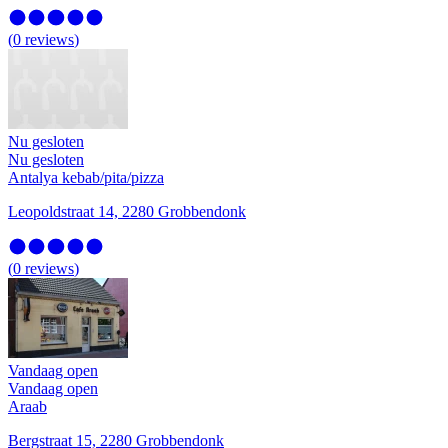
(
0
reviews
)
Nu gesloten
Nu gesloten
Antalya kebab/pita/pizza
Leopoldstraat 14, 2280 Grobbendonk
(
0
reviews
)
Vandaag open
Vandaag open
Araab
Bergstraat 15, 2280 Grobbendonk