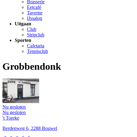
Brasserie
Eetcafé
Taverne
IJssalon
Uitgaan
Club
Stripclub
Sporten
Cafetaria
Tennisclub
Grobbendonk
Nu gesloten
Nu gesloten
't Toreke
Berdenweg 6, 2288 Bouwel