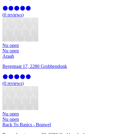
(
0
reviews
)
Nu open
Nu open
Araab
Bergstraat 17, 2280 Grobbendonk
(
0
reviews
)
Nu open
Nu open
Back To Basics - Bouwel