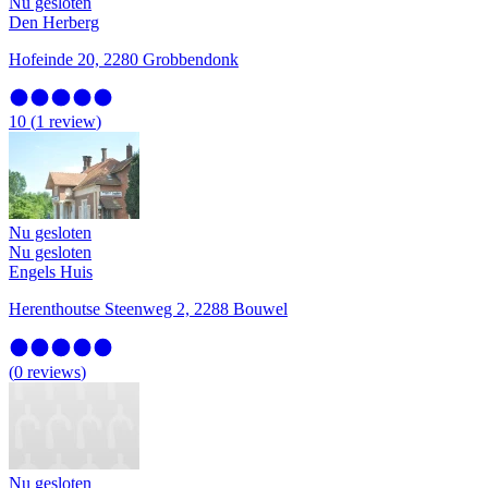
Nu gesloten
Den Herberg
Hofeinde 20, 2280 Grobbendonk
10
(
1
review
)
Nu gesloten
Nu gesloten
Engels Huis
Herenthoutse Steenweg 2, 2288 Bouwel
(
0
reviews
)
Nu gesloten