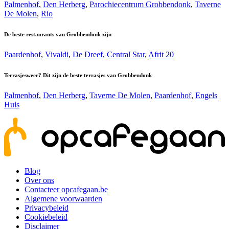
Palmenhof
,
Den Herberg
,
Parochiecentrum Grobbendonk
,
Taverne
De Molen
,
Rio
De beste restaurants van Grobbendonk zijn
Paardenhof
,
Vivaldi
,
De Dreef
,
Central Star
,
Afrit 20
Terrasjesweer? Dit zijn de beste terrasjes van Grobbendonk
Palmenhof
,
Den Herberg
,
Taverne De Molen
,
Paardenhof
,
Engels
Huis
Blog
Over ons
Contacteer opcafegaan.be
Algemene voorwaarden
Privacybeleid
Cookiebeleid
Disclaimer