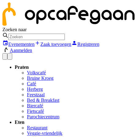
Zoeken naar
Evenementen
Zaak toevoegen
Registreren
Aanmelden
Praten
Volkscafé
Bruine Kroeg
Café
Herberg
Feestzaal
Bed & Breakfast
Biercafé
Fietscafé
Parochiecentrum
Eten
Restaurant
Veggie-vriendelijk