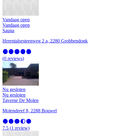
Vandaag open
Vandaag open
Sauna
Herentalsesteenweg 2 a, 2280 Grobbendonk
(
0
reviews
)
Nu gesloten
Nu gesloten
Taverne De Molen
Molendreef 8, 2288 Bouwel
7.5
(
1
review
)