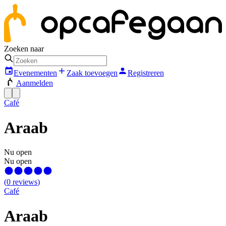
Zoeken naar
Evenementen
Zaak toevoegen
Registreren
Aanmelden
Café
Araab
Nu open
Nu open
(
0
reviews
)
Café
Araab