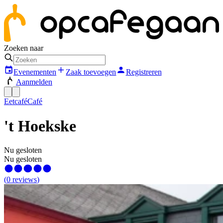
Zoeken naar
Evenementen
Zaak toevoegen
Registreren
Aanmelden
Eetcafé
Café
't Hoekske
Nu gesloten
Nu gesloten
(
0
reviews
)