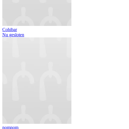
Cohibar
Nu gesloten
nomnom