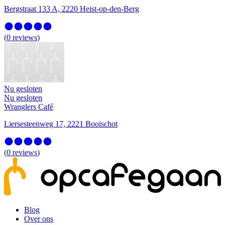
Bergstraat 133 A, 2220 Heist-op-den-Berg
(
0
reviews
)
Nu gesloten
Nu gesloten
Wranglers Café
Liersesteenweg 17, 2221 Booischot
(
0
reviews
)
Blog
Over ons