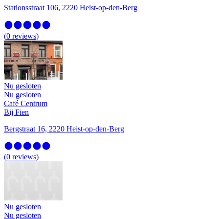
Stationsstraat 106, 2220 Heist-op-den-Berg
(
0
reviews
)
Nu gesloten
Nu gesloten
Café Centrum
Bij Fien
Bergstraat 16, 2220 Heist-op-den-Berg
(
0
reviews
)
Nu gesloten
Nu gesloten