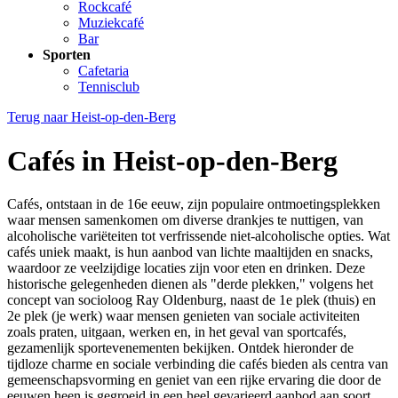
Rockcafé
Muziekcafé
Bar
Sporten
Cafetaria
Tennisclub
Terug naar
Heist-op-den-Berg
Cafés in Heist-op-den-Berg
Cafés, ontstaan in de 16e eeuw, zijn populaire ontmoetingsplekken
waar mensen samenkomen om diverse drankjes te nuttigen, van
alcoholische variëteiten tot verfrissende niet-alcoholische opties. Wat
cafés uniek maakt, is hun aanbod van lichte maaltijden en snacks,
waardoor ze veelzijdige locaties zijn voor eten en drinken. Deze
historische gelegenheden dienen als "derde plekken," volgens het
concept van socioloog Ray Oldenburg, naast de 1e plek (thuis) en
2e plek (je werk) waar mensen genieten van sociale activiteiten
zoals praten, uitgaan, werken en, in het geval van sportcafés,
gezamenlijk sportevenementen bekijken. Ontdek hieronder de
tijdloze charme en sociale verbinding die cafés bieden als centra van
gemeenschapsvorming en geniet van een rijke ervaring die door de
eeuwen heen is gegroeid in een heel gevarieerd aanbod aan soort