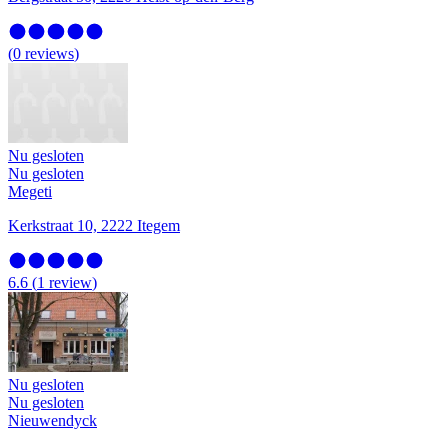
(
0
reviews
)
Nu gesloten
Nu gesloten
Megeti
Kerkstraat 10, 2222 Itegem
6.6
(
1
review
)
Nu gesloten
Nu gesloten
Nieuwendyck