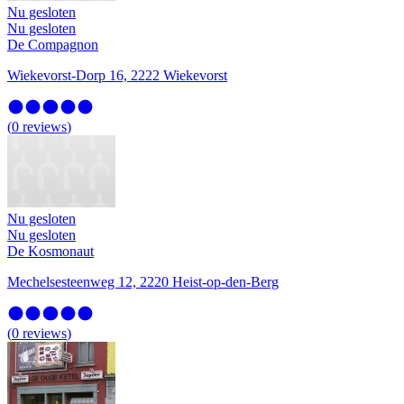
Nu gesloten
Nu gesloten
De Compagnon
Wiekevorst-Dorp 16, 2222 Wiekevorst
(
0
reviews
)
Nu gesloten
Nu gesloten
De Kosmonaut
Mechelsesteenweg 12, 2220 Heist-op-den-Berg
(
0
reviews
)