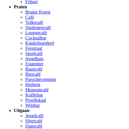
Frituur
Praten
Bruine Kroeg
Café
Volkscafé
Studentencafé
Loungecafé
Cocktailbar
Kinderboerderij
Feestzaal
Sportcafé
Jeugdhuis
Estaminet
Baancafé
Biercafé
Parochiecentrum
Herberg
Museumcafé
Koffiebar
Proeflokaal
Wijnbar
Uitgaan
Jeugdcafé
Sfeercafé
Danscafé