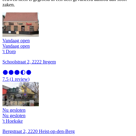
zaken.
Vandaag open
Vandaag open
't Dorp
Schoolstraat 2, 2222 Itegem
7.5
(
1
review
)
Nu gesloten
Nu gesloten
't Hoekske
Bergstraat 2, 2220 Heist-op-den-Berg