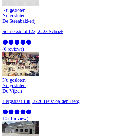
Nu gesloten
Nu gesloten
De Steenbakkerij
Schriekstraat 123, 2223 Schriek
(
0
reviews
)
Nu gesloten
Nu gesloten
De Vijzen
Bergstraat 138, 2220 Heist-op-den-Berg
10
(
1
review
)