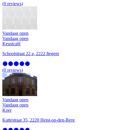
(
0
reviews
)
Vandaag open
Vandaag open
Keustcafé
Schoolstraat 22 a, 2222 Itegem
(
0
reviews
)
Vandaag open
Vandaag open
Koer
Kattestraat 35, 2220 Heist-op-den-Berg