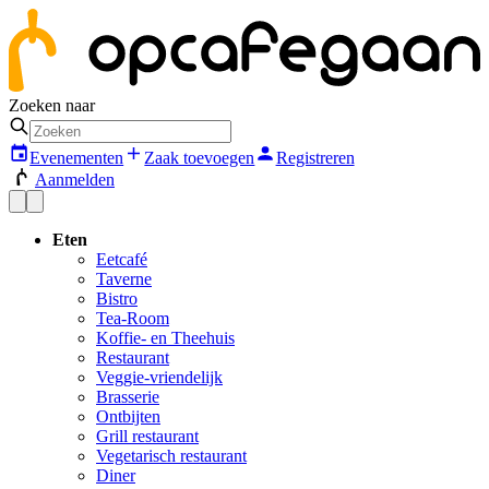
Zoeken naar
Evenementen
Zaak toevoegen
Registreren
Aanmelden
Eten
Eetcafé
Taverne
Bistro
Tea-Room
Koffie- en Theehuis
Restaurant
Veggie-vriendelijk
Brasserie
Ontbijten
Grill restaurant
Vegetarisch restaurant
Diner