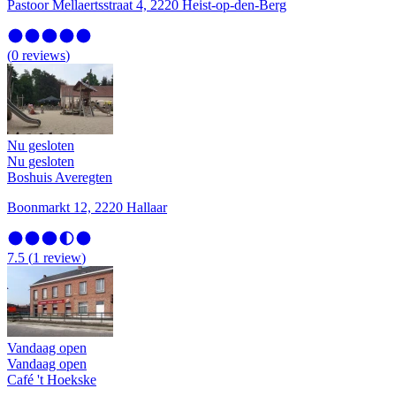
Pastoor Mellaertsstraat 4, 2220 Heist-op-den-Berg
(
0
reviews
)
Nu gesloten
Nu gesloten
Boshuis Averegten
Boonmarkt 12, 2220 Hallaar
7.5
(
1
review
)
Vandaag open
Vandaag open
Café 't Hoekske