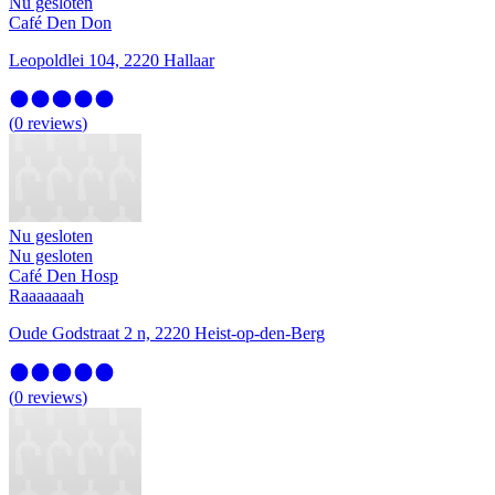
Nu gesloten
Café Den Don
Leopoldlei 104, 2220 Hallaar
(
0
reviews
)
Nu gesloten
Nu gesloten
Café Den Hosp
Raaaaaaah
Oude Godstraat 2 n, 2220 Heist-op-den-Berg
(
0
reviews
)