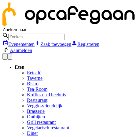
Zoeken naar
Evenementen
Zaak toevoegen
Registreren
Aanmelden
Eten
Eetcafé
Taverne
Bistro
Tea-Room
Koffie- en Theehuis
Restaurant
Veggie-vriendelijk
Brasserie
Ontbijten
Grill restaurant
Vegetarisch restaurant
Diner