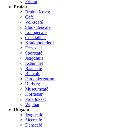
Frituur
Praten
Bruine Kroeg
Café
Volkscafé
Studentencafé
Loungecafé
Cocktailbar
Kinderboerderij
Feestzaal
Sportcafé
Jeugdhuis
Estaminet
Baancafé
Biercafé
Parochiecentrum
Herberg
Museumcafé
Koffiebar
Proeflokaal
Wijnbar
Uitgaan
Jeugdcafé
Sfeercafé
Danscafé