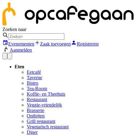
Zoeken naar
Evenementen
Zaak toevoegen
Registreren
Aanmelden
Eten
Eetcafé
Taverne
Bistro
Tea-Room
Koffie- en Theehuis
Restaurant
Veggie-vriendelijk
Brasserie
Ontbijten
Grill restaurant
Vegetarisch restaurant
Diner