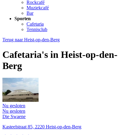
Rockcafé
Muziekcafé
Bar
Sporten
Cafetaria
Tennisclub
Terug naar
Heist-op-den-Berg
Cafetaria's in Heist-op-den-
Berg
Nu gesloten
Nu gesloten
Die Swaene
Kasteelstraat 85, 2220 Heist-op-den-Berg