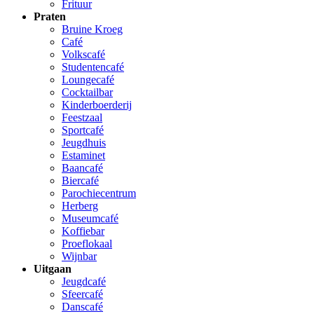
Frituur
Praten
Bruine Kroeg
Café
Volkscafé
Studentencafé
Loungecafé
Cocktailbar
Kinderboerderij
Feestzaal
Sportcafé
Jeugdhuis
Estaminet
Baancafé
Biercafé
Parochiecentrum
Herberg
Museumcafé
Koffiebar
Proeflokaal
Wijnbar
Uitgaan
Jeugdcafé
Sfeercafé
Danscafé