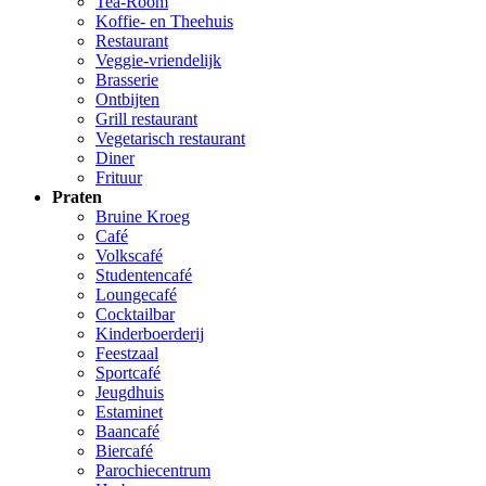
Tea-Room
Koffie- en Theehuis
Restaurant
Veggie-vriendelijk
Brasserie
Ontbijten
Grill restaurant
Vegetarisch restaurant
Diner
Frituur
Praten
Bruine Kroeg
Café
Volkscafé
Studentencafé
Loungecafé
Cocktailbar
Kinderboerderij
Feestzaal
Sportcafé
Jeugdhuis
Estaminet
Baancafé
Biercafé
Parochiecentrum