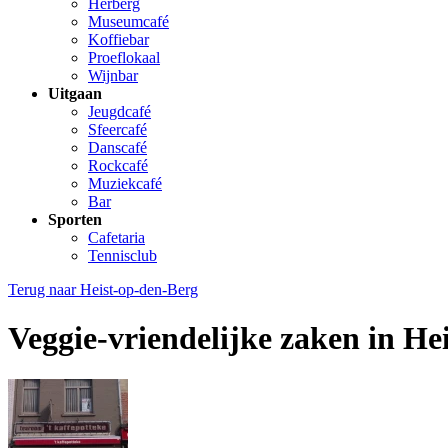
Herberg
Museumcafé
Koffiebar
Proeflokaal
Wijnbar
Uitgaan
Jeugdcafé
Sfeercafé
Danscafé
Rockcafé
Muziekcafé
Bar
Sporten
Cafetaria
Tennisclub
Terug naar
Heist-op-den-Berg
Veggie-vriendelijke zaken in He