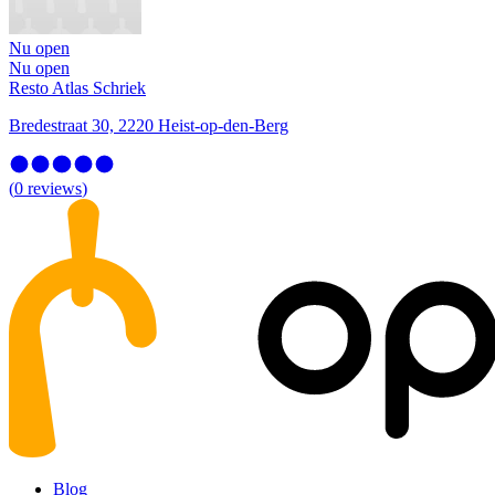
Nu open
Nu open
Resto Atlas Schriek
Bredestraat 30, 2220 Heist-op-den-Berg
(
0
reviews
)
Blog