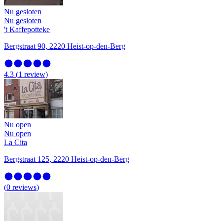
Nu gesloten
Nu gesloten
't Kaffepotteke
Bergstraat 90, 2220 Heist-op-den-Berg
4.3
(
1
review
)
Nu open
Nu open
La Cita
Bergstraat 125, 2220 Heist-op-den-Berg
(
0
reviews
)