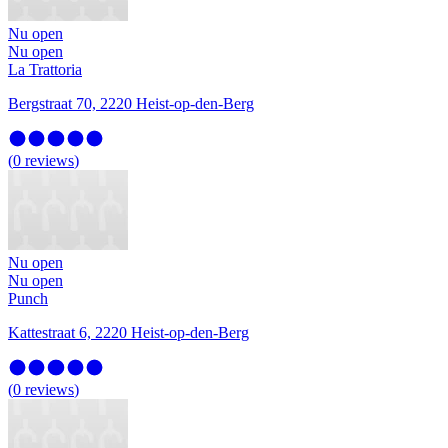
Nu open
Nu open
La Trattoria
Bergstraat 70, 2220 Heist-op-den-Berg
(
0
reviews
)
Nu open
Nu open
Punch
Kattestraat 6, 2220 Heist-op-den-Berg
(
0
reviews
)