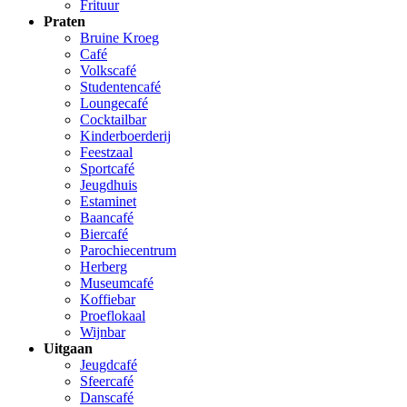
Frituur
Praten
Bruine Kroeg
Café
Volkscafé
Studentencafé
Loungecafé
Cocktailbar
Kinderboerderij
Feestzaal
Sportcafé
Jeugdhuis
Estaminet
Baancafé
Biercafé
Parochiecentrum
Herberg
Museumcafé
Koffiebar
Proeflokaal
Wijnbar
Uitgaan
Jeugdcafé
Sfeercafé
Danscafé