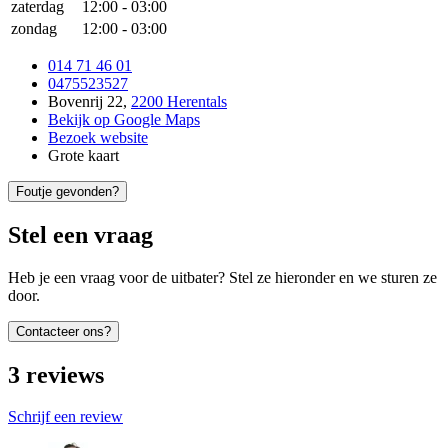
zaterdag
12:00
-
03:00
zondag
12:00
-
03:00
014 71 46 01
0475523527
Bovenrij 22
,
2200 Herentals
Bekijk op Google Maps
Bezoek website
Grote kaart
Foutje gevonden?
Stel een vraag
Heb je een vraag voor de uitbater? Stel ze hieronder en we sturen ze
door.
Contacteer ons?
3
reviews
Schrijf een review