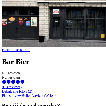
Biercafé
Restaurant
Bar Bier
Nu gesloten
Nu gesloten
8
(
3
reviews
)
Bekijk alle foto's
(
2
)
Plaats review
Bellen
Navigeer
Website
Ben jij de zaakvoerder?