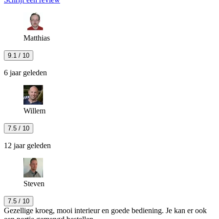
Matthias
9.1
/ 10
6 jaar geleden
Willem
7.5
/ 10
12 jaar geleden
Steven
7.5
/ 10
Gezellige kroeg, mooi interieur en goede bediening. Je kan er ook