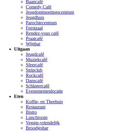
Baancafé
Comedy Café
Jeugdontmoetingscentrum
Jeugdhuis
Parochiecentrum
Feestzaal
Rendez-vous café
Praatcafé
Wijnbar
Uitgaan
Jeugdcafé
Muziekcafé
Sfeercafé
Stripclub
Rockcafé
Danscafé
Schlagercafé
Evenementenlocatie
Eten
Koffie- en Theehuis
Restaurant
Bistro
Lunchroom
Veggie-vriendelijk
Broodjesbar