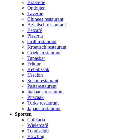
Brasserie
Ontbijten
Taverne
Chinees restaurant
Aziatisch restaurant
Eetcafé
Pizzeria
Grill restaurant
Kroatisch restaurant
Grieks restaurant
Tapasbar
Frituur
Kebabzaak
IJssalon
Sushi restaurant
Pastarestaurant
Italiaans restaurant
Pitazaak
Turks restaurant
Japans restaurant
Sporten
Cafetaria
Wielercafé
Tennisclub
Bowling