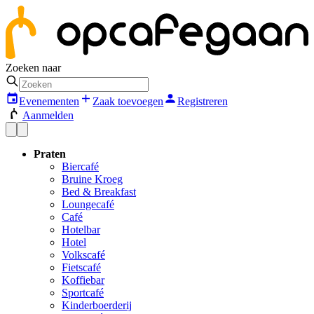
Zoeken naar
Evenementen
Zaak toevoegen
Registreren
Aanmelden
Praten
Biercafé
Bruine Kroeg
Bed & Breakfast
Loungecafé
Café
Hotelbar
Hotel
Volkscafé
Fietscafé
Koffiebar
Sportcafé
Kinderboerderij