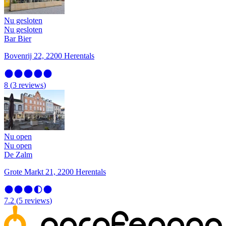
Nu gesloten
Nu gesloten
Bar Bier
Bovenrij 22, 2200 Herentals
8
(
3
reviews
)
Nu open
Nu open
De Zalm
Grote Markt 21, 2200 Herentals
7.2
(
5
reviews
)