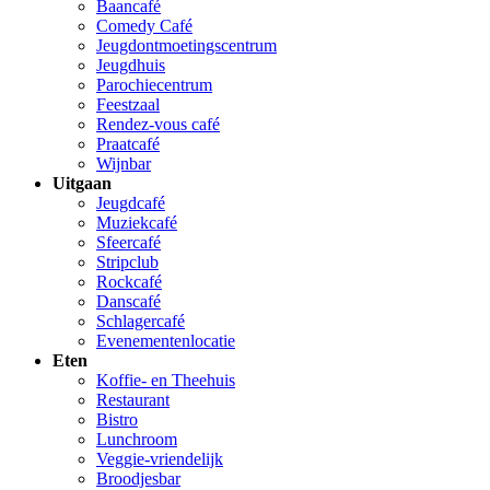
Baancafé
Comedy Café
Jeugdontmoetingscentrum
Jeugdhuis
Parochiecentrum
Feestzaal
Rendez-vous café
Praatcafé
Wijnbar
Uitgaan
Jeugdcafé
Muziekcafé
Sfeercafé
Stripclub
Rockcafé
Danscafé
Schlagercafé
Evenementenlocatie
Eten
Koffie- en Theehuis
Restaurant
Bistro
Lunchroom
Veggie-vriendelijk
Broodjesbar