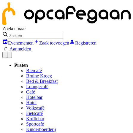
Zoeken naar
Evenementen
Zaak toevoegen
Registreren
Aanmelden
Praten
Biercafé
Bruine Kroeg
Bed & Breakfast
Loungecafé
Café
Hotelbar
Hotel
Volkscafé
Fietscafé
Koffiebar
Sportcafé
Kinderboerderij