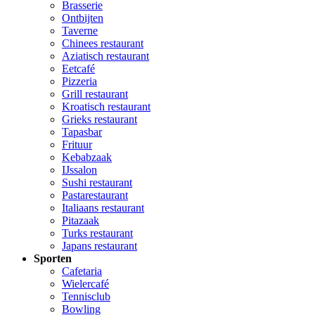
Brasserie
Ontbijten
Taverne
Chinees restaurant
Aziatisch restaurant
Eetcafé
Pizzeria
Grill restaurant
Kroatisch restaurant
Grieks restaurant
Tapasbar
Frituur
Kebabzaak
IJssalon
Sushi restaurant
Pastarestaurant
Italiaans restaurant
Pitazaak
Turks restaurant
Japans restaurant
Sporten
Cafetaria
Wielercafé
Tennisclub
Bowling