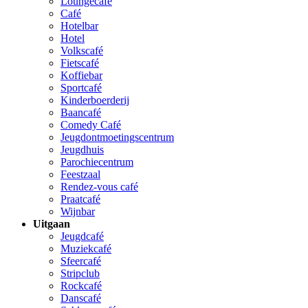
Loungecafé
Café
Hotelbar
Hotel
Volkscafé
Fietscafé
Koffiebar
Sportcafé
Kinderboerderij
Baancafé
Comedy Café
Jeugdontmoetingscentrum
Jeugdhuis
Parochiecentrum
Feestzaal
Rendez-vous café
Praatcafé
Wijnbar
Uitgaan
Jeugdcafé
Muziekcafé
Sfeercafé
Stripclub
Rockcafé
Danscafé