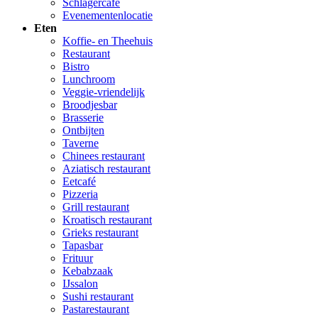
Schlagercafé
Evenementenlocatie
Eten
Koffie- en Theehuis
Restaurant
Bistro
Lunchroom
Veggie-vriendelijk
Broodjesbar
Brasserie
Ontbijten
Taverne
Chinees restaurant
Aziatisch restaurant
Eetcafé
Pizzeria
Grill restaurant
Kroatisch restaurant
Grieks restaurant
Tapasbar
Frituur
Kebabzaak
IJssalon
Sushi restaurant
Pastarestaurant