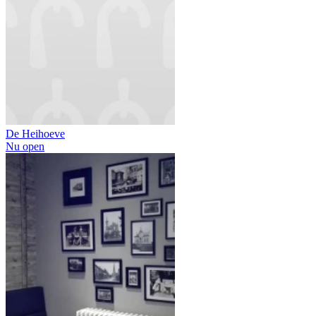
De Heihoeve
Nu open