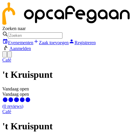
Zoeken naar
Evenementen
Zaak toevoegen
Registreren
Aanmelden
Café
't Kruispunt
Vandaag open
Vandaag open
(
0
reviews
)
Café
't Kruispunt