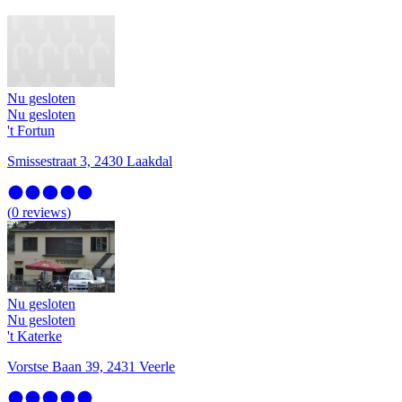
Nu gesloten
Nu gesloten
't Fortun
Smissestraat 3, 2430 Laakdal
(
0
reviews
)
Nu gesloten
Nu gesloten
't Katerke
Vorstse Baan 39, 2431 Veerle