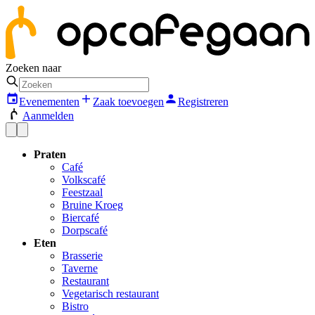
Zoeken naar
Evenementen
Zaak toevoegen
Registreren
Aanmelden
Praten
Café
Volkscafé
Feestzaal
Bruine Kroeg
Biercafé
Dorpscafé
Eten
Brasserie
Taverne
Restaurant
Vegetarisch restaurant
Bistro