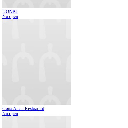
DONKI
Nu open
Oona Asian Restuarant
Nu open