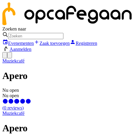
Zoeken naar
Evenementen
Zaak toevoegen
Registreren
Aanmelden
Muziekcafé
Apero
Nu open
Nu open
(
0
reviews
)
Muziekcafé
Apero